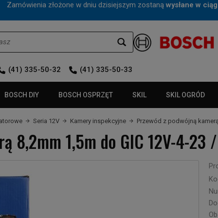
mówienia złożone w dniu dzisiejszym zostaną
wysłane w ciąg
(41) 335-50-32
(41) 335-50-33
BOSCH DIY
BOSCH OSPRZĘT
SKIL
SKIL OGRÓD
latorowe
Seria 12V
Kamery inspekcyjne
Przewód z podwójną kamerą 
rą 8,2mm 1,5m do GIC 12V-4-23 
Pr
Ko
Nu
Do
Ob