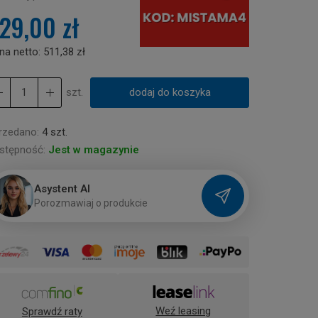
29,00 zł
na netto:
511,38 zł
szt.
dodaj do koszyka
rzedano:
4 szt.
stępność:
Jest w magazynie
Asystent AI
P
o
r
o
z
m
a
w
i
a
j
o
p
r
o
d
u
k
c
i
e
Weź leasing
Sprawdź raty