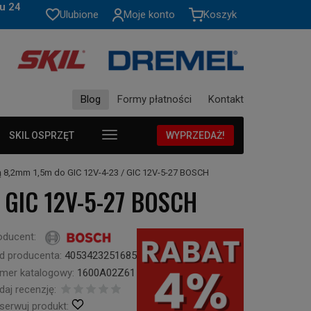
u 24
Ulubione
Moje konto
Koszyk
Blog
Formy płatności
Kontakt
SKIL OSPRZĘT
WYPRZEDAŻ!
8,2mm 1,5m do GIC 12V-4-23 / GIC 12V-5-27 BOSCH
/ GIC 12V-5-27 BOSCH
oducent:
d producenta:
4053423251685
mer katalogowy:
1600A02Z61
daj recenzję:
serwuj produkt: