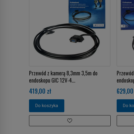
Przewód z kamerą 8,3mm 3,5m do
Przewód
endoskopu GIC 12V-4...
endoskop
419,00 zł
629,00 
Do koszyka
Do k