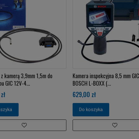
 z kamerą 3,9mm 1,5m do
Kamera inspekcyjna 8,5 mm GIC
u GIC 12V-4...
BOSCH L-BOXX (...
zł
629,00 zł
oszyka
Do koszyka