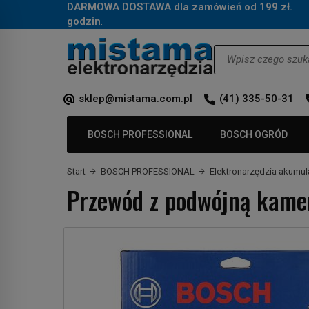
DARMOWA DOSTAWA dla zamówień od 199 zł.
Za
godzin
.
Wyszukaj
sklep@mistama.com.pl
(41) 335-50-31
BOSCH PROFESSIONAL
BOSCH OGRÓD
Start
BOSCH PROFESSIONAL
Elektronarzędzia akumu
Przewód z podwójną kame