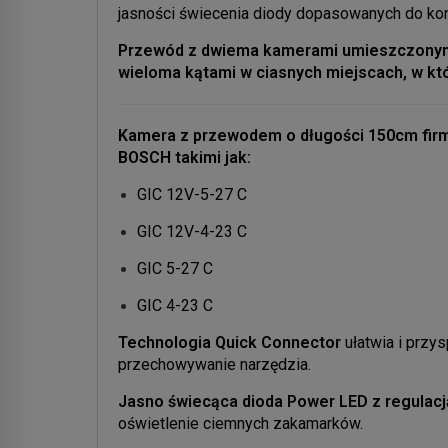
jasności świecenia diody dopasowanych do konk
Przewód z dwiema kamerami umieszczonymi 
wieloma kątami w ciasnych miejscach, w kt
Kamera z przewodem o długości 150cm firm
BOSCH takimi jak:
GIC 12V-5-27 C
GIC 12V-4-23 C
GIC 5-27 C
GIC 4-23 C
Technologia Quick Connector
ułatwia i przy
przechowywanie narzędzia.
Jasno świecąca dioda Power LED z regulacją
oświetlenie ciemnych zakamarków.