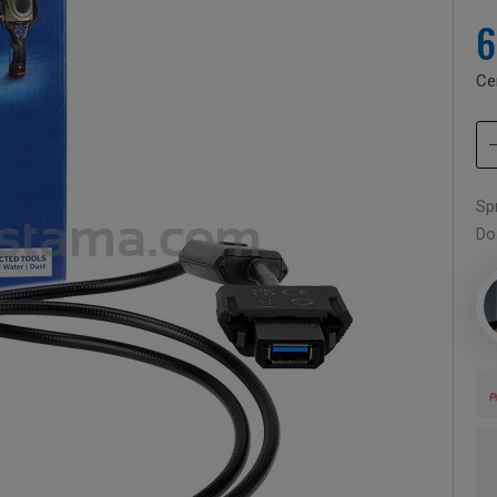
6
Ce
Sp
Do