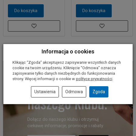
Do koszyka
Do koszyka
Informacja o cookies
Klikając “Zgoda” akceptujesz zapisywanie wszystkich danych
cookie na twoim urządzeniu. Kliknięcie “Odmowa” oznacza
zapisywanie tylko danych niezbędnych do funkcjonowania
Dołącz do
strony. Więcej informacji o cookie w
polityce prywatności
.
Ustawienia
Odmowa
Zgoda
naszego klubu.
Dołącz do naszego klubu i otrzymuj
ciekawe informacje, promocje i rabaty.