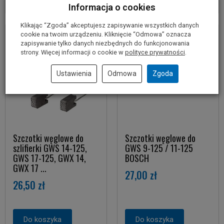
Informacja o cookies
Klikając “Zgoda” akceptujesz zapisywanie wszystkich danych
cookie na twoim urządzeniu. Kliknięcie “Odmowa” oznacza
zapisywanie tylko danych niezbędnych do funkcjonowania
strony. Więcej informacji o cookie w
polityce prywatności
.
Ustawienia
Odmowa
Zgoda
Szczotki węglowe do
Szczotki węglowe do
szlifierki GWS 14-125,
GWS 9-125 / 11-125
GWS 17-125, GWX 14,
BOSCH
GWX 17 ...
27,00 zł
26,50 zł
Do koszyka
Do koszyka