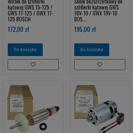
Wirnik do szlifierki
Silnik bezszczotkowy do
kątowej GWS 15-125 /
szlifierki kątowej GWS
GWS 17-125 / GWX 17-
18V-10 / GWX 18V-10
125 BOSCH
BOS...
172,00 zł
195,00 zł
Do koszyka
Do koszyka