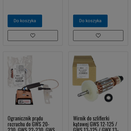
Do koszyka
Do koszyka
Ogranicznik prądu
Wirnik do szlifierki
rozruchu do GWS 20-
kątowej GWS 12-125 /
230, GWS 22-230, GWS
GWS 13-125 / GWX 13-