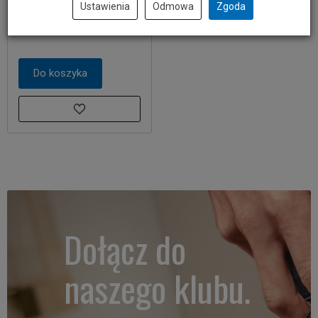
24,00 zł
Ustawienia
Odmowa
Zgoda
Do koszyka
Dołącz do
naszego klubu.