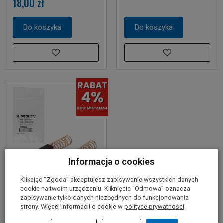
18,00 zł
Do koszyka
Do koszyka
Informacja o cookies
Klikając “Zgoda” akceptujesz zapisywanie wszystkich danych
cookie na twoim urządzeniu. Kliknięcie “Odmowa” oznacza
Szczotki węglowe do
zapisywanie tylko danych niezbędnych do funkcjonowania
szlifierki DREMEL 4000
strony. Więcej informacji o cookie w
polityce prywatności
.
BOSCH