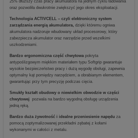
25% dłuższy czas pracy akumulatora na jednym cyklu ładowania
oraz pozwoliła dwukrotnie zwiększyć jego okres eksploatacji.
Technologia ACTIVCELL – czyli elektroniczny system
zarządzania energią akumulatora,
dzięki któremu ogniwa
akumulatora nadzoruje wbudowany układ procesorowy, który
zabezpiecza akumulator oraz narzędzie przed wszelkimi
uszkodzeniami.
Bardzo ergonomiczna część chwytowa
pokryta
antypoślizgowym miękkim materiałem typu Softgrip gwarantuje
wysokie bezpieczeństwo pracy i dużą wygodę obsługi, zapewnia
optymalny kąt pomiędzy narzędziem, a obrabianym elementem,
gwarantując przy tym precyzję podczas cięcia.
Smukły kształt obudowy o niewielkim obwodzie w części
chwytowej
pozwala na bardzo wygodną obsługę urządzenia
jedną ręką.
Bardzo duża żywotność i idealne przeniesienie napędu
za
pomocą zoptymalizowanej przekładni zębatej z kołami
wykonanymi w całości z metalu.