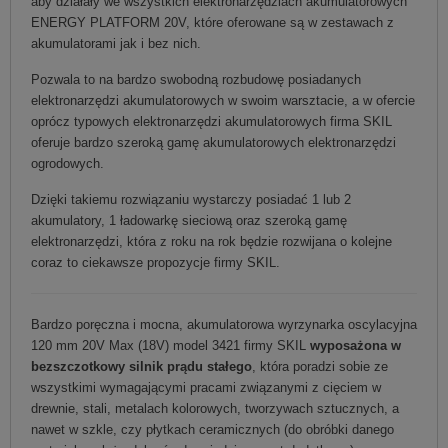
aby działały we wszystkich elektronarzędziach akumulatorowych
ENERGY PLATFORM 20V, które oferowane są w zestawach z
akumulatorami jak i bez nich.
Pozwala to na bardzo swobodną rozbudowę posiadanych
elektronarzędzi akumulatorowych w swoim warsztacie, a w ofercie
oprócz typowych elektronarzędzi akumulatorowych firma SKIL
oferuje bardzo szeroką gamę akumulatorowych elektronarzędzi
ogrodowych.
Dzięki takiemu rozwiązaniu wystarczy posiadać 1 lub 2
akumulatory, 1 ładowarkę sieciową oraz szeroką gamę
elektronarzędzi, która z roku na rok będzie rozwijana o kolejne
coraz to ciekawsze propozycje firmy SKIL.
Bardzo poręczna i mocna, akumulatorowa wyrzynarka oscylacyjna
120 mm 20V Max (18V) model 3421 firmy SKIL
wyposażona w
bezszczotkowy silnik prądu stałego
, która poradzi sobie ze
wszystkimi wymagającymi pracami związanymi z cięciem w
drewnie, stali, metalach kolorowych, tworzywach sztucznych, a
nawet w szkle, czy płytkach ceramicznych (do obróbki danego