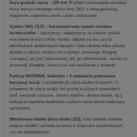
Duża grubość cięcia – 120 mm !!!
dzięki zastosowaniu wysokiej
mocy bezszczotkowego silnika firmy SKIL z nową generacją
magnesów, zapewnia szeroki zakres zastosowań.
System SKIL CLIC – beznarzędziowy system montażu
brzeszczotów
– najszybszy i najłatwiejszy na świecie sposób
mocowania brzeszczotów, montaż odbywa się bez użycia
jakichkolwiek dodatkowych narzędzi i trwa zaledwie kilka sekund,
wystarczy włożyć brzeszczot w uchwyt, przesunąć dźwignię
mocującą i już jest zamocowany, aby go zdemontować, wystarczy
przesunąć dźwignię i brzeszczot sam wyskakuje z uchwytu.
Funkcja MATERIAL Selection – 4 ustawienia podcinania
(oscylacji noża):
1 ustawienie do cięcia wzdłuż krzywych i 3
ustawienia do cięcia wzdłuż linii prostej w różnych materiałach
(stal, tworzywo sztuczne, drewno miękkie i drewno twarde, itp.),
funkcja ta zapewnia dwukrotnie szybsze cięcie aniżeli tradycyjna
wyrzynarka.
Wbudowana latarka (duża dioda LED),
która idealnie oświetla
miejsce obróbki i pozwala na pracę w miejscach zaciemnionych,
czy nie doświetlonych.