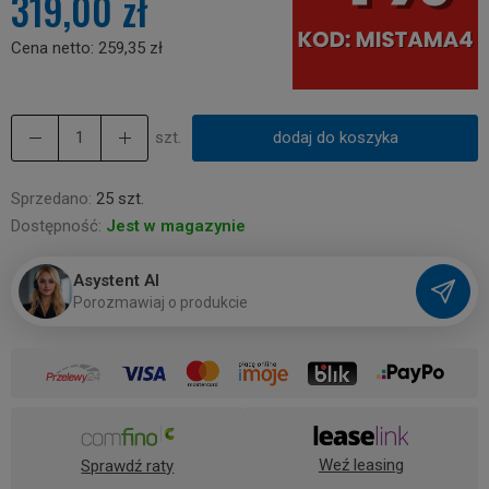
319,00 zł
Cena netto:
259,35 zł
szt.
dodaj do koszyka
Sprzedano:
25 szt.
Dostępność:
Jest w magazynie
Asystent AI
P
o
r
o
z
m
a
w
i
a
j
o
p
r
o
d
u
k
c
i
e
Weź leasing
Sprawdź raty