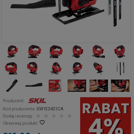
Producent:
Kod producenta:
SW1E3421CA
Dodaj recenzję:
Obserwuj produkt: