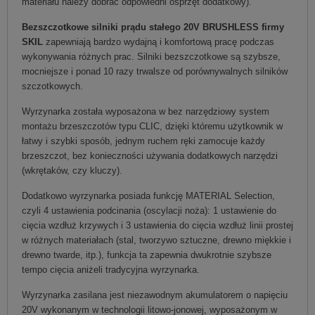
materiału należy dobrać odpowiedni osprzęt dodatkowy).
Bezszczotkowe silniki prądu stałego 20V BRUSHLESS firmy
SKIL
zapewniają bardzo wydajną i komfortową pracę podczas
wykonywania różnych prac. Silniki bezszczotkowe są szybsze,
mocniejsze i ponad 10 razy trwalsze od porównywalnych silników
szczotkowych.
Wyrzynarka została wyposażona w bez narzędziowy system
montażu brzeszczotów typu CLIC, dzięki któremu użytkownik w
łatwy i szybki sposób, jednym ruchem ręki zamocuje każdy
brzeszczot, bez konieczności używania dodatkowych narzędzi
(wkrętaków, czy kluczy).
Dodatkowo wyrzynarka posiada funkcję MATERIAL Selection,
czyli 4 ustawienia podcinania (oscylacji noża): 1 ustawienie do
cięcia wzdłuż krzywych i 3 ustawienia do cięcia wzdłuż linii prostej
w różnych materiałach (stal, tworzywo sztuczne, drewno miękkie i
drewno twarde, itp.), funkcja ta zapewnia dwukrotnie szybsze
tempo cięcia aniżeli tradycyjna wyrzynarka.
Wyrzynarka zasilana jest niezawodnym akumulatorem o napięciu
20V wykonanym w technologii litowo-jonowej, wyposażonym w