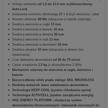
Uchwyt wiertarski
od 1,5 do 13,0 mm szybkozaciskowy
Auto-Lock
Ustawienia momentu obrotowego
17 + 2
(tryb wiercenia / udar)
Moment obrotowy
60 Nm
(wkręcanie w twarde materiały)
Średnica wiercenia w cegle
13 mm
Średnica wiercenia w betonie
10 mm
Średnica wiercenia w drewnie
50 mm
Średnica wiercenia w stali
13 mm
Średnica wiercenia w aluminium
18 mm
Średnica wkrętów
10 mm
(wkręcanie w drewno bez
nawiercania)
Czas ładowania akumulatora
od 60 do 75 minut
Ciężar urządzenia
1,5 kg
(z akumulatorem 2,0Ah)
Mechanizm udarowy do wiercenia w cegle, kamieniu i
betonie
Bezszczotkowy silnik prądu stałego SKIL BRUSHLESS
Diodowy wskaźnik stanu naładowania akumulatora
Technologia KEEP COOL (system chłodzenia ogniw)
Technologia ACTIVCELL (system zarządzania energią)
SKIL ENERGY PLATFORM - elastyczny system
akumulatorów litowo-jonowych i ładowarek sieciowych do