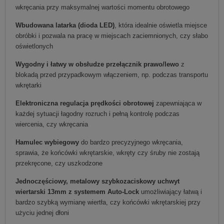
wkręcania przy maksymalnej wartości momentu obrotowego
Wbudowana latarka (dioda LED)
, która idealnie oświetla miejsce
obróbki i pozwala na pracę w miejscach zaciemnionych, czy słabo
oświetlonych
Wygodny i łatwy w obsłudze przełącznik prawo/lewo
z
blokadą przed przypadkowym włączeniem, np. podczas transportu
wkrętarki
Elektroniczna regulacja prędkości obrotowej
zapewniająca w
każdej sytuacji łagodny rozruch i pełną kontrolę podczas
wiercenia, czy wkręcania
Hamulec wybiegowy
do bardzo precyzyjnego wkręcania,
sprawia, że końcówki wkrętarskie, wkręty czy śruby nie zostają
przekręcone, czy uszkodzone
Jednoczęściowy, metalowy szybkozaciskowy uchwyt
wiertarski 13mm z systemem Auto-Lock
umożliwiający łatwą i
bardzo szybką wymianę wiertła, czy końcówki wkrętarskiej przy
użyciu jednej dłoni