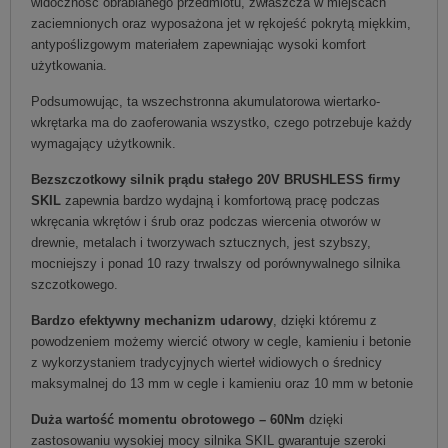
widoczność obrabianego przedmiotu, zwłaszcza w miejscach
zaciemnionych oraz wyposażona jet w rękojeść pokrytą miękkim,
antypoślizgowym materiałem zapewniając wysoki komfort
użytkowania.
Podsumowując, ta wszechstronna akumulatorowa wiertarko-
wkrętarka ma do zaoferowania wszystko, czego potrzebuje każdy
wymagający użytkownik.
Bezszczotkowy silnik prądu stałego 20V BRUSHLESS firmy
SKIL
zapewnia bardzo wydajną i komfortową pracę podczas
wkręcania wkrętów i śrub oraz podczas wiercenia otworów w
drewnie, metalach i tworzywach sztucznych, jest szybszy,
mocniejszy i ponad 10 razy trwalszy od porównywalnego silnika
szczotkowego.
Bardzo efektywny mechanizm udarowy
, dzięki któremu z
powodzeniem możemy wiercić otwory w cegle, kamieniu i betonie
z wykorzystaniem tradycyjnych wierteł widiowych o średnicy
maksymalnej do 13 mm w cegle i kamieniu oraz 10 mm w betonie
Duża wartość momentu obrotowego – 60Nm
dzięki
zastosowaniu wysokiej mocy silnika SKIL gwarantuje szeroki