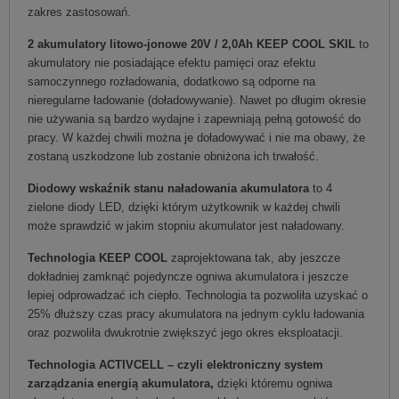
zakres zastosowań.
2 akumulatory litowo-jonowe 20V / 2,0Ah KEEP COOL SKIL
to
akumulatory nie posiadające efektu pamięci oraz efektu
samoczynnego rozładowania, dodatkowo są odporne na
nieregularne ładowanie (doładowywanie). Nawet po długim okresie
nie używania są bardzo wydajne i zapewniają pełną gotowość do
pracy. W każdej chwili można je doładowywać i nie ma obawy, że
zostaną uszkodzone lub zostanie obniżona ich trwałość.
Diodowy wskaźnik stanu naładowania akumulatora
to 4
zielone diody LED, dzięki którym użytkownik w każdej chwili
może sprawdzić w jakim stopniu akumulator jest naładowany.
Technologia KEEP COOL
zaprojektowana tak, aby jeszcze
dokładniej zamknąć pojedyncze ogniwa akumulatora i jeszcze
lepiej odprowadzać ich ciepło. Technologia ta pozwoliła uzyskać o
25% dłuższy czas pracy akumulatora na jednym cyklu ładowania
oraz pozwoliła dwukrotnie zwiększyć jego okres eksploatacji.
Technologia ACTIVCELL – czyli elektroniczny system
zarządzania energią akumulatora,
dzięki któremu ogniwa