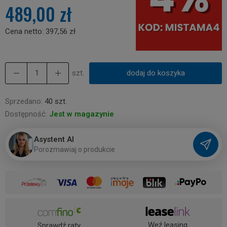
489,00 zł
Cena netto:
397,56 zł
szt.
dodaj do koszyka
Sprzedano:
40 szt.
Dostępność:
Jest w magazynie
Asystent AI
P
o
r
o
z
m
a
w
i
a
j
o
p
r
o
d
u
k
c
i
e
Weź leasing
Sprawdź raty