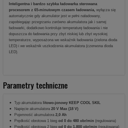
Inteligentna i bardzo szybka ładowarka sterowana
procesorem z 65-minutowym czasem ładowania,
wyłącza się
automatycznie gdy akumulator jest w pełni naładowany,
zapobiegając przegrzaniu zarówno akumulatora jak i samej
ładowarki, dodatkowo kontroluje temperaturę ładowania i nie
dopuszcza do ładowania przy zbyt niskiej lub zbyt wysokiej
temperaturze, wyposażona we wskaźnik ładowania (zielona dioda
LED) i we wskaźnik uszkodzenia akumulatora (czerwona dioda
LED).
Parametry techniczne
Typ akumulatora
litowo-jonowy KEEP COOL SKIL
Napięcie akumulatora
20 V Max (18 V)
Pojemność akumulatora
2,0 Ah
Prędkość obrotowa 1 bieg
od 0 do 480 obr/min
(regulowana)
Prędkość obrotowa 2 bieg
od 0 do 1.800 obr/min
(regulowana)