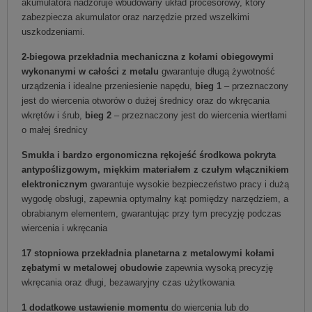
akumulatora nadzoruje wbudowany układ procesorowy, który
zabezpiecza akumulator oraz narzędzie przed wszelkimi
uszkodzeniami.
2-biegowa przekładnia mechaniczna z kołami obiegowymi
wykonanymi w całości z metalu
gwarantuje długą żywotność
urządzenia i idealne przeniesienie napędu,
bieg 1
– przeznaczony
jest do wiercenia otworów o dużej średnicy oraz do wkręcania
wkrętów i śrub,
bieg 2
– przeznaczony jest do wiercenia wiertłami
o małej średnicy
Smukła i bardzo ergonomiczna rękojeść środkowa pokryta
antypoślizgowym, miękkim materiałem z czułym włącznikiem
elektronicznym
gwarantuje wysokie bezpieczeństwo pracy i dużą
wygodę obsługi, zapewnia optymalny kąt pomiędzy narzędziem, a
obrabianym elementem, gwarantując przy tym precyzję podczas
wiercenia i wkręcania
17 stopniowa przekładnia planetarna z metalowymi kołami
zębatymi w metalowej obudowie
zapewnia wysoką precyzję
wkręcania oraz długi, bezawaryjny czas użytkowania
1 dodatkowe ustawienie momentu
do wiercenia lub do