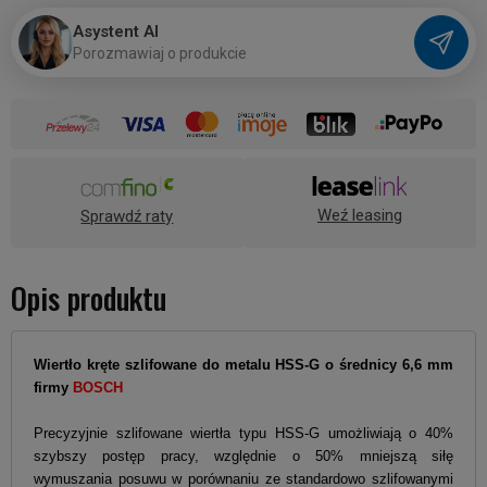
Asystent AI
P
o
r
o
z
m
a
w
i
a
j
o
p
r
o
d
u
k
c
i
e
Weź leasing
Sprawdź raty
Opis produktu
Wiertło kręte szlifowane do metalu HSS-G o średnicy 6,6 mm
firmy
BOSCH
Precyzyjnie szlifowane wiertła typu HSS-G umożliwiają o 40%
szybszy postęp pracy, względnie o 50% mniejszą siłę
wymuszania posuwu w porównaniu ze standardowo szlifowanymi