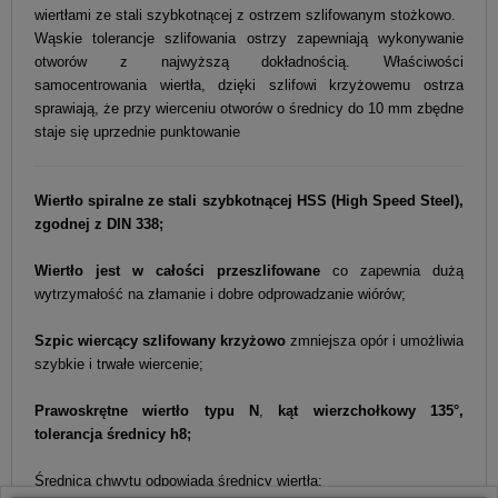
wiertłami ze stali szybkotnącej z ostrzem szlifowanym stożkowo.
Wąskie tolerancje szlifowania ostrzy zapewniają wykonywanie
otworów z najwyższą dokładnością. Właściwości
samocentrowania wiertła, dzięki szlifowi krzyżowemu ostrza
sprawiają, że przy wierceniu otworów o średnicy do 10 mm zbędne
staje się uprzednie punktowanie
Wiertło spiralne ze stali szybkotnącej HSS (High Speed Steel),
zgodnej z DIN 338;
Wiertło jest w całości przeszlifowane
co zapewnia dużą
wytrzymałość na złamanie i dobre odprowadzanie wiórów;
Szpic wiercący szlifowany krzyżowo
zmniejsza opór i umożliwia
szybkie i trwałe wiercenie;
Prawoskrętne wiertło typu N
,
kąt wierzchołkowy 135°,
tolerancja średnicy h8;
Średnica chwytu odpowiada średnicy wiertła;