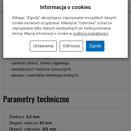
W ostatnich 30 dniach produktem interesuje się
6
osób.
Informacja o cookies
Kolor wiertła – metaliczny;
Klikając “Zgoda” akceptujesz zapisywanie wszystkich danych
Zastosowanie w obróbce:
cookie na twoim urządzeniu. Kliknięcie “Odmowa” oznacza
2
- stali stopowych i węglowych o wytrzymałości do 900 N/mm
zapisywanie tylko danych niezbędnych do funkcjonowania
- metali nieżelaznych;
strony. Więcej informacji o cookie w
polityce prywatności
.
- stali nierdzewnej;
- stali narzędziowej;
Ustawienia
Odmowa
Zgoda
- miedzi, brązu, aluminium;
- żeliwa, żeliwa szarego;
- spieków żelaza, żeliwa ciągliwego;
- utwardzonych tworzyw sztucznych;
- drewna i materiałów drewnopochodnych.
Parametry techniczne
Średnica:
6,6 mm
Długość robocza:
63 mm
Długość całkowita:
101 mm