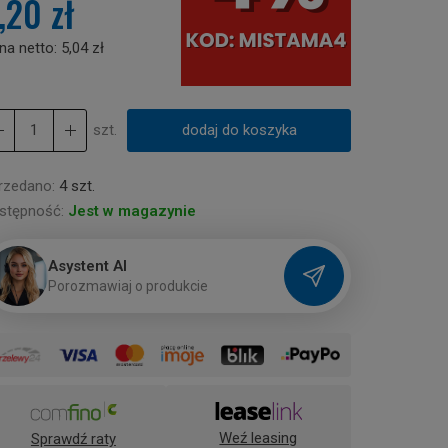
,20 zł
na netto:
5,04 zł
szt.
dodaj do koszyka
rzedano:
4 szt.
stępność:
Jest w magazynie
Asystent AI
P
o
r
o
z
m
a
w
i
a
j
o
p
r
o
d
u
k
c
i
e
Weź leasing
Sprawdź raty