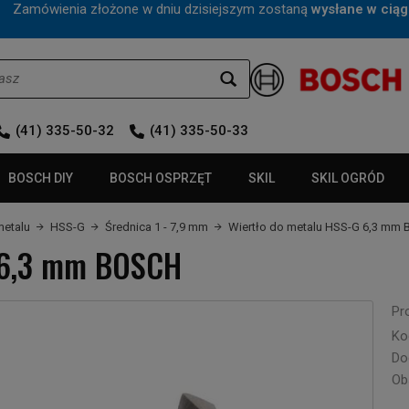
mówienia złożone w dniu dzisiejszym zostaną
wysłane w ciąg
(41) 335-50-32
(41) 335-50-33
BOSCH DIY
BOSCH OSPRZĘT
SKIL
SKIL OGRÓD
metalu
HSS-G
Średnica 1 - 7,9 mm
Wiertło do metalu HSS-G 6,3 mm
G 6,3 mm BOSCH
Pr
Ko
Do
Ob