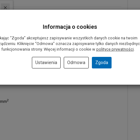
ed Steel), zgodnej z DIN 338;
Informacja o cookies
 wytrzymałość na złamanie i dobre odprowadzanie wiórów;
ikając “Zgoda” akceptujesz zapisywanie wszystkich danych cookie na twoim
umożliwia szybkie i trwałe wiercenie;
ządzeniu. Kliknięcie “Odmowa” oznacza zapisywanie tylko danych niezbędny
 funkcjonowania strony. Więcej informacji o cookie w
polityce prywatności
.
 tolerancja średnicy h8;
Ustawienia
Odmowa
Zgoda
2
N/mm