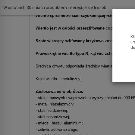
W ostatnich 30 dniach produktem interesuje się
6
osób.
Wiertło spiralne ze stali szybkotnącej HSS (High Spe
Wiertło jest w całości przeszlifowane
co zapewnia dużą
Kl
Szpic wiercący szlifowany krzyżowo
zmniejsza opór i 
ur
do
Prawoskrętne wiertło typu N
,
kąt wierzchołkowy 135°,
Średnica chwytu odpowiada średnicy wiertła;
Kolor wiertła – metaliczny;
Zastosowanie w obróbce:
- stali stopowych i węglowych o wytrzymałości do 900 
- metali nieżelaznych;
- stali nierdzewnej;
- stali narzędziowej;
- miedzi, brązu, aluminium;
- żeliwa, żeliwa szarego;