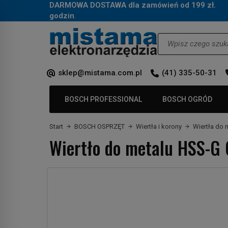
DARMOWA DOSTAWA dla zamówień od 199 zł.
Za
godzin
.
Wyszukaj
sklep@mistama.com.pl
(41) 335-50-31
BOSCH PROFESSIONAL
BOSCH OGRÓD
Start
BOSCH OSPRZĘT
Wiertła i korony
Wiertła do 
Wiertło do metalu HSS-