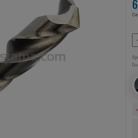
6
Ce
Sp
Do