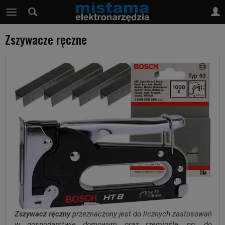
Zszywacze ręczne
Zszywacz ręczny
przeznaczony jest do licznych zastosowań
w gospodarstwie domowym oraz rzemiośle, np. do