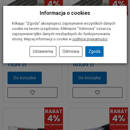
Informacja o cookies
Klikając “Zgoda” akceptujesz zapisywanie wszystkich danych
cookie na twoim urządzeniu. Kliknięcie “Odmowa” oznacza
zapisywanie tylko danych niezbędnych do funkcjonowania
strony. Więcej informacji o cookie w
polityce prywatności
.
Zszywacz ręczny HT8
Zszywacz ręczny HT14
Ustawienia
Odmowa
Zgoda
BOSCH + 1000 zszywek
BOSCH + 1000 zszywek
79,00 zł
109,00 zł
Do koszyka
Do koszyka