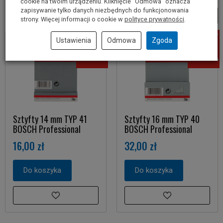
cookie na twoim urządzeniu. Kliknięcie “Odmowa” oznacza
zapisywanie tylko danych niezbędnych do funkcjonowania
strony. Więcej informacji o cookie w
polityce prywatności
.
Ustawienia
Odmowa
Zgoda
Sztyfty 14 mm TYP 41
Sztyfty 16 mm TYP 40
BOSCH Professional
BOSCH Professional
16,00 zł
32,00 zł
Do koszyka
Do koszyka