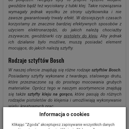
gwoździe bądź też wyciskany z tubki klej. Takie rozwiązania
wymagały jednak wysiłku ze strony użytkownika i nie
zawsze gwarantowały trwały efekt. W dzisiejszych czasach
korzystamy ze znacznie bardziej efektywnych sposobów z
użyciem elektronarzędzi, do jakich należą chociażby
zszywacze, gwoździarki czy
pistolety do kleju
. Aby jednak
ich działanie było możliwe, muszą posiadać element
mocujące, do jakich należą sztyfty.
Rodzaje sztyftów Bosch
W naszej ofercie znajdują się różne rodzaje
sztyftów Bosch
.
Posiadamy sztyfty wykonane z twardego, stalowego drutu,
które przeznaczone są do prostego mocowania grubych
materiałów. Oprócz tego w naszym asortymencie znajdują
się także
sztyfty kleju na gorąco
, które pasują do różnych
rodzajów pistoletów do klejenia i umożliwiają wykonywanie
wielu, kreatywnych prac.
Informacja o cookies
Poznaj naszą ofertę sztyftów!
Klikając “Zgoda” akceptujesz zapisywanie wszystkich danych