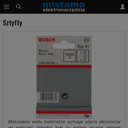
Sztyfty
Mocowanie wielu materiałów wymaga użycia akcesoriów
do połączeń. Niegdyś były to jedynie ręcznie wbijane