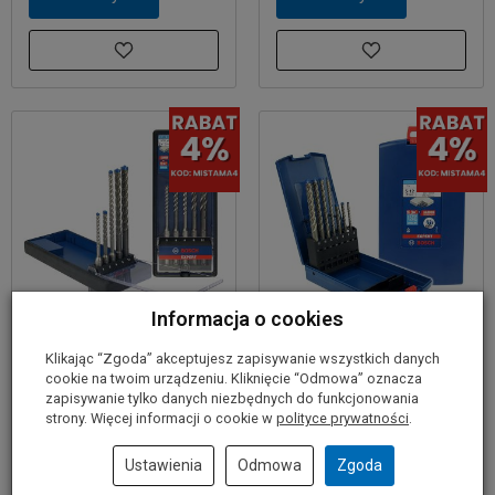
Informacja o cookies
Zestaw 5 wierteł SDS-
Zestaw 7 wierteł SDS-
Klikając “Zgoda” akceptujesz zapisywanie wszystkich danych
Plus-7X BOSCH EXPERT
Plus-7X BOSCH EXPERT
cookie na twoim urządzeniu. Kliknięcie “Odmowa” oznacza
zapisywanie tylko danych niezbędnych do funkcjonowania
107,00 zł
169,00 zł
strony. Więcej informacji o cookie w
polityce prywatności
.
Ustawienia
Odmowa
Zgoda
Do koszyka
Do koszyka