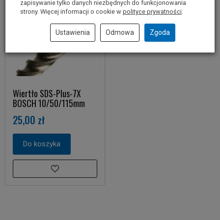
zapisywanie tylko danych niezbędnych do funkcjonowania
strony. Więcej informacji o cookie w
polityce prywatności
.
Ustawienia
Odmowa
Zgoda
Wiertło SDS-Plus-7X
BOSCH 10/50/115mm
25,00 zł
Do koszyka