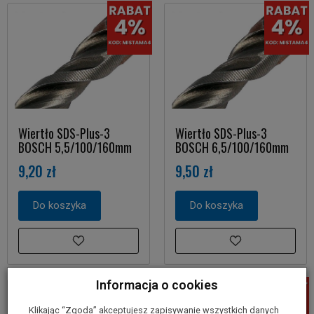
Wiertło SDS-Plus-3
Wiertło SDS-Plus-3
BOSCH 5,5/100/160mm
BOSCH 6,5/100/160mm
9,20 zł
9,50 zł
Do koszyka
Do koszyka
Informacja o cookies
Klikając “Zgoda” akceptujesz zapisywanie wszystkich danych