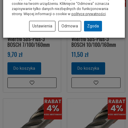
cookie na twoim urządzeniu. Kliknięcie “Odmowa” oznacza
zapisywanie tylko danych niezbędnych do funkcjonowania
strony. Więcej informacji o cookie w
polityce prywatności
.
Ustawienia
Odmowa
Zgoda
Wiertło SDS-Plus-3
Wiertło SDS-Plus-3
BOSCH 7/100/160mm
BOSCH 10/100/160mm
9,70 zł
11,50 zł
Do koszyka
Do koszyka