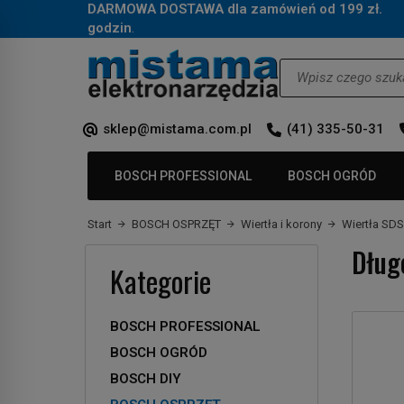
DARMOWA DOSTAWA dla zamówień od 199 zł.
Za
godzin
.
Wyszukaj
sklep@mistama.com.pl
(41) 335-50-31
BOSCH PROFESSIONAL
BOSCH OGRÓD
Start
BOSCH OSPRZĘT
Wiertła i korony
Wiertła SD
Dług
Kategorie
BOSCH PROFESSIONAL
BOSCH OGRÓD
BOSCH DIY