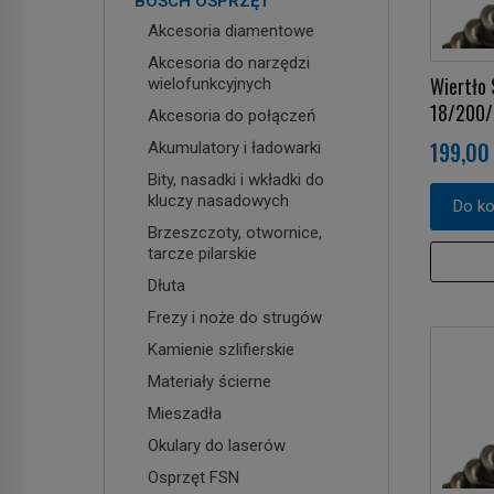
BOSCH OSPRZĘT
Akcesoria diamentowe
Akcesoria do narzędzi
Wiertło
wielofunkcyjnych
18/200
Akcesoria do połączeń
199,00 
Akumulatory i ładowarki
Bity, nasadki i wkładki do
kluczy nasadowych
Do k
Brzeszczoty, otwornice,
tarcze pilarskie
Dłuta
Frezy i noże do strugów
Kamienie szlifierskie
Materiały ścierne
Mieszadła
Okulary do laserów
Osprzęt FSN