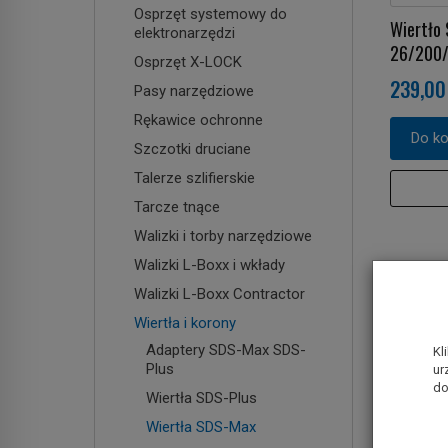
Osprzęt systemowy do
Wiertło
elektronarzędzi
26/200
Osprzęt X-LOCK
239,00 
Pasy narzędziowe
Rękawice ochronne
Do k
Szczotki druciane
Talerze szlifierskie
Tarcze tnące
Walizki i torby narzędziowe
Walizki L-Boxx i wkłady
Walizki L-Boxx Contractor
Wiertła i korony
Adaptery SDS-Max SDS-
Kl
Plus
ur
do
Wiertła SDS-Plus
Wiertła SDS-Max