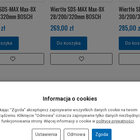
 SDS-MAX Max-8X
Wiertło SDS-MAX Max-8X
Wiertło 
/320mm BOSCH
28/200/320mm BOSCH
30/200/
zł
269,00 zł
285,00 z
oszyka
Do koszyka
Do kos
Informacja o cookies
ikając “Zgoda” akceptujesz zapisywanie wszystkich danych cookie na twoim
ządzeniu. Kliknięcie “Odmowa” oznacza zapisywanie tylko danych niezbędny
 funkcjonowania strony. Więcej informacji o cookie w
polityce prywatności
.
Ustawienia
Odmowa
Zgoda