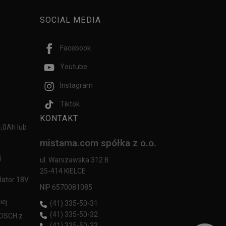
SOCIAL MEDIA
Facebook
Youtube
Instagram
Tiktok
KONTAKT
,0Ah lub
mistama.com spółka z o.o.
j
ul. Warszawska 312 B
25-414 KIELCE
lator 18V
NIP 6570081085
iej
(41) 335-50-31
(41) 335-50-32
BOSCH z
(41) 335-50-33