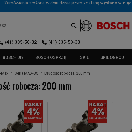
mówienia złożone w dniu dzisiejszym zostaną
wysłane w ciąg
(41) 335-50-32
(41) 335-50-33
BOSCH DIY
BOSCH OSPRZĘT
SKIL
SKIL OGRÓD
S-Max
Seria MAX-8X
Długość robocza: 200 mm
ość robocza: 200 mm