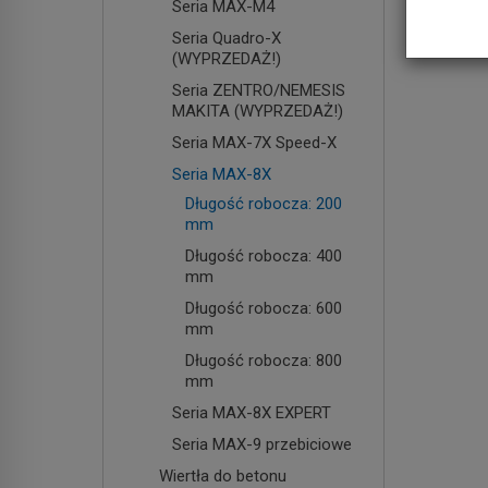
Seria MAX-M4
Seria Quadro-X
(WYPRZEDAŻ!)
Seria ZENTRO/NEMESIS
MAKITA (WYPRZEDAŻ!)
Seria MAX-7X Speed-X
Seria MAX-8X
Długość robocza: 200
mm
Długość robocza: 400
mm
Długość robocza: 600
mm
Długość robocza: 800
mm
Seria MAX-8X EXPERT
Seria MAX-9 przebiciowe
Wiertła do betonu