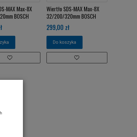
SDS-MAX Max-8X
Wiertło SDS-MAX Max-8X
320mm BOSCH
32/200/320mm BOSCH
ł
299,00 zł
zyka
Do koszyka
ch