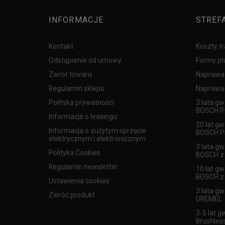
INFORMACJE
STREF
Kontakt
Koszty t
Odstąpienie od umowy
Formy pł
Zwrot towaru
Naprawa
Regulamin sklepu
Naprawa 
Polityka prywatności
3 lata gw
BOSCH Pr
Informacje o leasingu
20 lat gw
Informacja o zużytym sprzęcie
BOSCH Pr
elektrycznym i elektronicznym
3 lata gw
Polityka Cookies
BOSCH z l
Regulamin newsletter
10 lat gw
BOSCH z l
Ustawienia cookies
3 lata gw
Zwróć produkt
DREMEL
3-5 lat g
Brushles