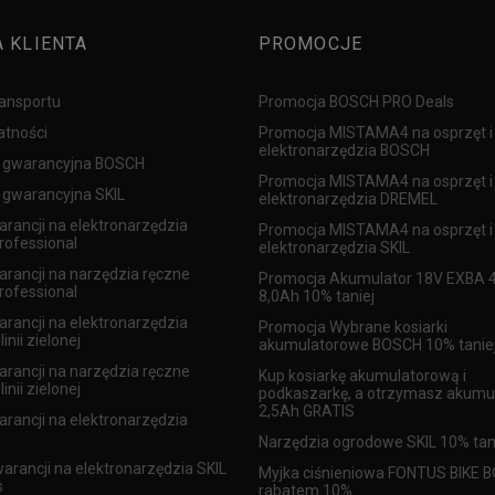
A KLIENTA
PROMOCJE
ransportu
Promocja BOSCH PRO Deals
atności
Promocja MISTAMA4 na osprzęt i
elektronarzędzia BOSCH
 gwarancyjna BOSCH
Promocja MISTAMA4 na osprzęt i
gwarancyjna SKIL
elektronarzędzia DREMEL
arancji na elektronarzędzia
Promocja MISTAMA4 na osprzęt i
ofessional
elektronarzędzia SKIL
arancji na narzędzia ręczne
Promocja Akumulator 18V EXBA 4
ofessional
8,0Ah 10% taniej
arancji na elektronarzędzia
Promocja Wybrane kosiarki
inii zielonej
akumulatorowe BOSCH 10% tanie
arancji na narzędzia ręczne
Kup kosiarkę akumulatorową i
inii zielonej
podkaszarkę, a otrzymasz akumu
2,5Ah GRATIS
arancji na elektronarzędzia
Narzędzia ogrodowe SKIL 10% tan
warancji na elektronarzędzia SKIL
Myjka ciśnieniowa FONTUS BIKE 
s
rabatem 10%