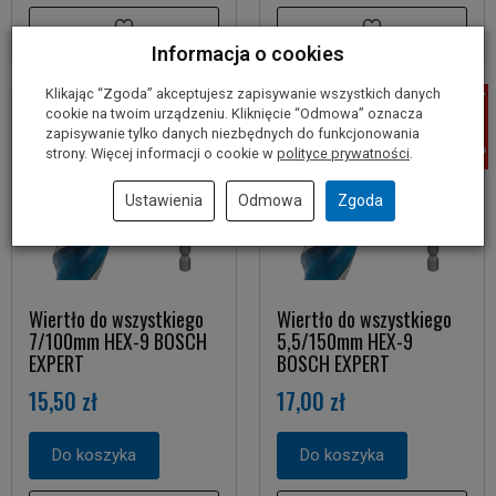
Informacja o cookies
Klikając “Zgoda” akceptujesz zapisywanie wszystkich danych
cookie na twoim urządzeniu. Kliknięcie “Odmowa” oznacza
zapisywanie tylko danych niezbędnych do funkcjonowania
strony. Więcej informacji o cookie w
polityce prywatności
.
Ustawienia
Odmowa
Zgoda
Wiertło do wszystkiego
Wiertło do wszystkiego
7/100mm HEX-9 BOSCH
5,5/150mm HEX-9
EXPERT
BOSCH EXPERT
15,50 zł
17,00 zł
Do koszyka
Do koszyka