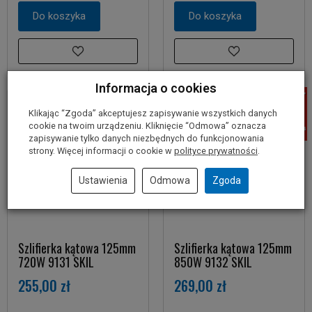
Do koszyka
Do koszyka
Informacja o cookies
Klikając “Zgoda” akceptujesz zapisywanie wszystkich danych
cookie na twoim urządzeniu. Kliknięcie “Odmowa” oznacza
zapisywanie tylko danych niezbędnych do funkcjonowania
strony. Więcej informacji o cookie w
polityce prywatności
.
Ustawienia
Odmowa
Zgoda
Szlifierka kątowa 125mm
Szlifierka kątowa 125mm
720W 9131 SKIL
850W 9132 SKIL
255,00 zł
269,00 zł