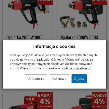
Opalarka 2000W 8003
Opalarka 2000W 8003
SKIL
SKIL + walizka + 4 dysze
Informacja o cookies
139,00 zł
179,00 zł
Klikając “Zgoda” akceptujesz zapisywanie wszystkich danych
cookie na twoim urządzeniu. Kliknięcie “Odmowa” oznacza
zapisywanie tylko danych niezbędnych do funkcjonowania
Do koszyka
Do koszyka
strony. Więcej informacji o cookie w
polityce prywatności
.
Ustawienia
Odmowa
Zgoda