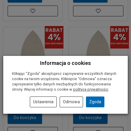
Informacja o cookies
Klikając “Zgoda” akceptujesz zapisywanie wszystkich danych
Siatka ścierna na rzep
Siatka ścierna na rzep
cookie na twoim urządzeniu. Kliknięcie “Odmowa” oznacza
DELTA 100x150mm
DELTA 100x150mm
zapisywanie tylko danych niezbędnych do funkcjonowania
GR.220 BOSCH EXPERT
GR.240 BOSCH EXPERT
strony. Więcej informacji o cookie w
polityce prywatności
.
4,70 zł
4,70 zł
Ustawienia
Odmowa
Zgoda
Do koszyka
Do koszyka