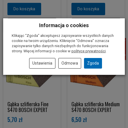
Do koszyka
Do koszyka
Informacja o cookies
Klikając “Zgoda” akceptujesz zapisywanie wszystkich danych
cookie na twoim urządzeniu. Kliknięcie “Odmowa” oznacza
zapisywanie tylko danych niezbędnych do funkcjonowania
strony. Więcej informacji o cookie w
polityce prywatności
.
Ustawienia
Odmowa
Zgoda
Gąbka szlifierska Fine
Gąbka szlifierska Medium
S470 BOSCH EXPERT
S470 BOSCH EXPERT
5,70 zł
6,50 zł