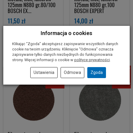
125mm N880 gr.80/100
125mm N880 gr.100
BOSCH EX...
BOSCH EXPERT
11,50 zł
14,00 zł
Informacja o cookies
Do koszyka
Do koszyka
Klikając “Zgoda” akceptujesz zapisywanie wszystkich danych
cookie na twoim urządzeniu. Kliknięcie “Odmowa” oznacza
zapisywanie tylko danych niezbędnych do funkcjonowania
strony. Więcej informacji o cookie w
polityce prywatności
.
Ustawienia
Odmowa
Zgoda