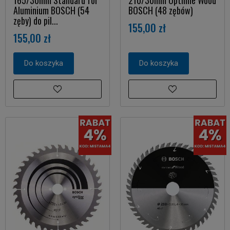
165/30mm Standard for
210/30mm Optiline Wood
Aluminium BOSCH (54
BOSCH (48 zębów)
zęby) do pil...
155,00 zł
155,00 zł
Do koszyka
Do koszyka