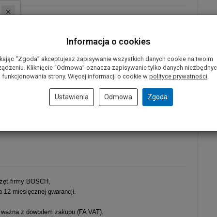
ukrotnie zwiększa czas pracy akumulatora
ką trwałość i wyjątkową wydajność podczas pracy w drewnie
Informacja o cookies
podczas pracy
ikając “Zgoda” akceptujesz zapisywanie wszystkich danych cookie na twoim
ządzeniu. Kliknięcie “Odmowa” oznacza zapisywanie tylko danych niezbędny
acje w trakcie pracy, ograniczając hałas i wydzielanie ciepła
 funkcjonowania strony. Więcej informacji o cookie w
polityce prywatności
.
 takich materiałach jak:
Ustawienia
Odmowa
Zgoda
zęt firmy BOSCH,
a 12 miesięcznej gwarancji.
 ważna z dowodem zakupu (FA VAT).