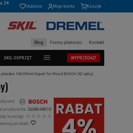
u 24
Ulubione
Moje konto
Koszyk
Blog
Formy płatności
Kontakt
SKIL OSPRZĘT
WYPRZEDAŻ!
 pilarska 140/20mm Expert for Wood BOSCH (42 zęby)
y)
oducent:
d producenta:
2608644010
daj recenzję:
serwuj produkt: