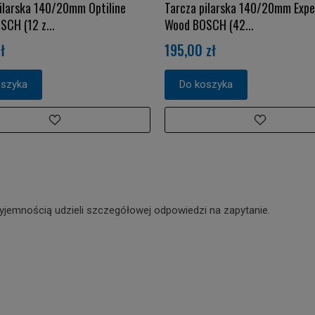
ilarska 140/20mm Optiline
Tarcza pilarska 140/20mm Expe
CH (12 z...
Wood BOSCH (42...
ł
195,00 zł
oszyka
Do koszyka
yjemnością udzieli szczegółowej odpowiedzi na zapytanie.