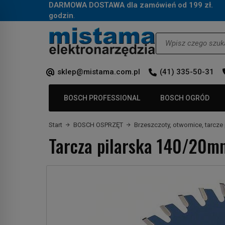
DARMOWA DOSTAWA dla zamówień od 199 zł.
Za
godzin
.
Wyszukaj
sklep@mistama.com.pl
(41) 335-50-31
BOSCH PROFESSIONAL
BOSCH OGRÓD
Start
BOSCH OSPRZĘT
Brzeszczoty, otwornice, tarcze 
Tarcza pilarska 140/20m