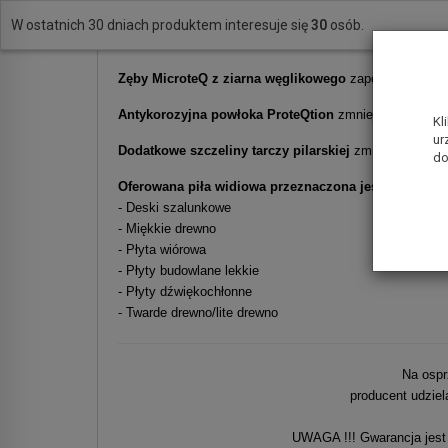
W ostatnich 30 dniach produktem interesuje się
30
osób.
Tarcza do pilarki bezprzewodowej Expert for Wood
dw
Zęby MicroteQ z ziarna węglikowego
zapewniają wyso
Antykorozyjna powłoka ProteQtion
zmniejsza tarcie 
Kl
ur
Dodatkowe szczeliny tarczy pilarskiej
zmniejszają wibr
do
Oferowana piła widiowa przeznaczona jest do cięcia w
- Deski szalunkowe
- Miękkie drewno
- Płyta wiórowa
- Płyty budowlane lekkie
- Płyty dźwiękochłonne
- Twarde drewno/lite drewno
Na ospr
producent udziel
UWAGA !!! Gwarancja jest