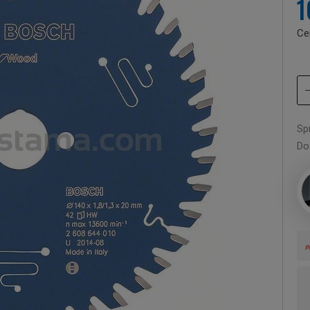
1
Ce
Sp
Do