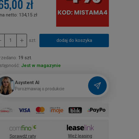
65,00 zł
na netto:
134,15 zł
szt.
dodaj do koszyka
rzedano:
19 szt.
stępność:
Jest w magazynie
Asystent AI
P
o
r
o
z
m
a
w
i
a
j
o
p
r
o
d
u
k
c
i
e
Weź leasing
Sprawdź raty