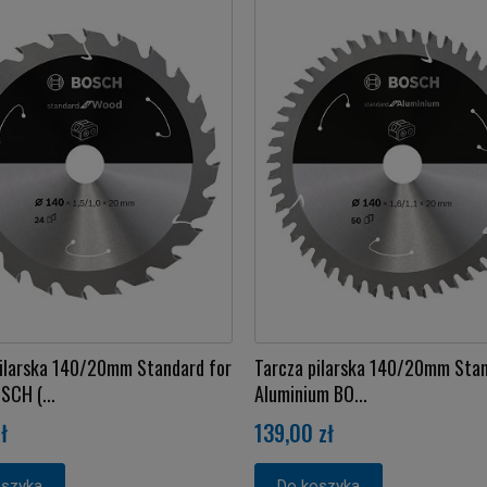
pilarska 140/20mm Standard for
Tarcza pilarska 140/20mm Stan
CH (...
Aluminium BO...
ł
139,00 zł
oszyka
Do koszyka