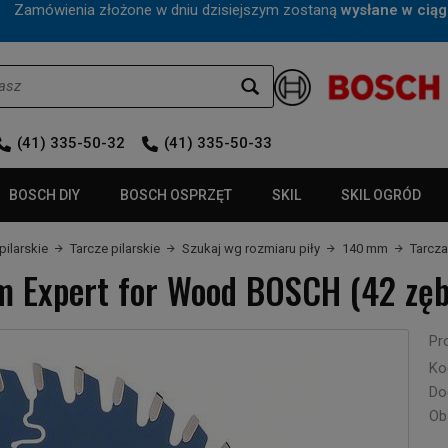
mówienia złożone w dniu dzisiejszym zostaną
wysłane w ciąg
(41) 335-50-32
(41) 335-50-33
BOSCH DIY
BOSCH OSPRZĘT
SKIL
SKIL OGRÓD
pilarskie
Tarcze pilarskie
Szukaj wg rozmiaru piły
140 mm
Tarcza
m Expert for Wood BOSCH (42 zęb
Pr
Ko
Do
Ob