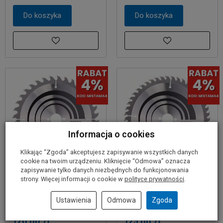
Do koszyka
Do koszyka
Informacja o cookies
Klikając “Zgoda” akceptujesz zapisywanie wszystkich danych
cookie na twoim urządzeniu. Kliknięcie “Odmowa” oznacza
zapisywanie tylko danych niezbędnych do funkcjonowania
strony. Więcej informacji o cookie w
polityce prywatności
.
Tarcza pilarska
Tarcza pilarska
230/30mm Optiline
230/30mm Optiline
Ustawienia
Odmowa
Zgoda
Wood BOSCH (36 zębów)
Wood BOSCH (48 zębów)
120,00 zł
129,00 zł