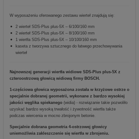
W wyposażeniu oferowanego zestawu wierteł znajdują się:
2 wierteł SDS-Plus plus-5X – 6/100/160 mm
2 wierteł SDS-Plus plus-5X – 8/100/160 mm
1 wiertła SDS-Plus plus-5X – 10/100/160 mm
kaseta z tworzywa sztucznego do łatwego przechowywania
wierteł
Najnowszej generacji wiertła widiowe SDS-Plus plus-5X
z
czteroostrzową głowicą widiową firmy BOSCH.
1-częściowa głowica wyposażona została w krzyżowe ostrze o
specjalnie dobranej geometrii, wykonane z bardzo wysokiej
jakości węglika spiekanego
(widia) - rozwiązanie takie pozwoliło
uzyskać bardzo wysoką trwałość i żywotność wiertła także
podczas wiercenia w mocno zbrojonym betonie.
Specjalnie dobrana geometria 4-ostrzowej głowicy
uniemożliwia zakleszczenie się wiertła w zbrojeniu.