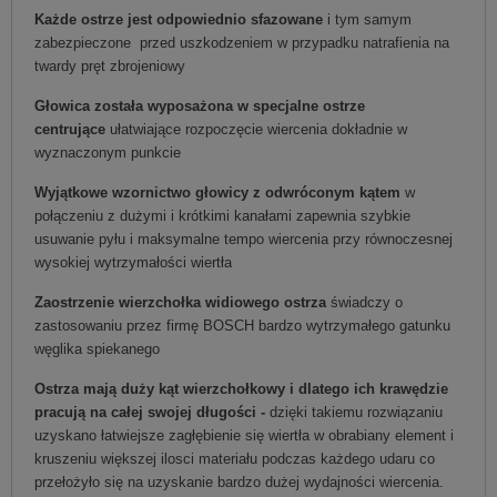
Każde ostrze jest odpowiednio sfazowane
i tym samym
zabezpieczone przed uszkodzeniem w przypadku natrafienia na
twardy pręt zbrojeniowy
Głowica została wyposażona w specjalne ostrze
centrujące
ułatwiające rozpoczęcie wiercenia dokładnie w
wyznaczonym punkcie
Wyjątkowe wzornictwo głowicy z odwróconym kątem
w
połączeniu z dużymi i krótkimi kanałami zapewnia szybkie
usuwanie pyłu i maksymalne tempo wiercenia przy równoczesnej
wysokiej wytrzymałości wiertła
Zaostrzenie wierzchołka widiowego ostrza
świadczy o
zastosowaniu przez firmę BOSCH bardzo wytrzymałego gatunku
węglika spiekanego
Ostrza mają duży kąt wierzchołkowy i dlatego ich krawędzie
pracują na całej swojej długości -
dzięki takiemu rozwiązaniu
uzyskano łatwiejsze zagłębienie się wiertła w obrabiany element i
kruszeniu większej ilosci materiału podczas każdego udaru co
przełożyło się na uzyskanie bardzo dużej wydajności wiercenia.