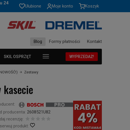
u 24
Ulubione
Moje konto
Koszyk
Blog
Formy płatności
Kontakt
SKIL OSPRZĘT
WYPRZEDAŻ!
 (NOWOŚĆ!)
Zestawy
 kasecie
oducent:
d producenta:
2608521U82
daj recenzję:
serwuj produkt: