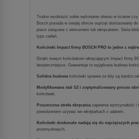
Trudno wyobrazić sobie wykonanie otworu w ścianie czy 
Bosch posiada w swojej ofercie osprzęt dostosowany 
prace związane z wierceniem lub wkręcaniem. Seria bitó
typu zadań.
Końcówki Impact firmy BOSCH PRO to jedne z najtrw
Dzięki nowym końcówkom wkręcającym Impact firmy BOS
bezpieczniejsze. Gwarantuje to wyjątkowa budowa końcó
Solidna budowa
końcówki sprawia że bity są bardzo od
Modyfikowana stal S2 i zoptymalizowany proces obró
końcówek.
Poszerzona strefa skręcania
zapewnia wytrzymałość i 
powodzeniem używać we wkrętarkach z udarem.
Końcówki doskonale nadają się do najcięższych pra
przemysłowych.