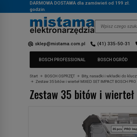
DARMOWA DOSTAWA dla zamówień od 199 zł.
Za
godzin
.
Wyszukaj
sklep@mistama.com.pl
(41) 335-50-31
BOSCH PROFESSIONAL
BOSCH OGRÓD
Start
BOSCH OSPRZĘT
Bity, nasadki i wkładki do klu
Zestaw 35 bitów i wierteł MIXED SET IMPACT BOSCH PRO
Zestaw 35 bitów i wiert