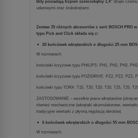
Bity posiadają trzpień sześciokątny 1,4"
dzięki czemu 
udarowymi oraz śrubokrętami.
Zestaw 35 różnych akcesoriów z serii BOSCH PRO w t
typu Pick and Click
składa się z:
20 końcówek wkrętarskich o długości 25 mm BO
W rozmiarach:
końcówki krzyżowe typu PHILIPS: PH1, PH2, PH2, PH2
końcówki krzyżowe typu POZIDRIVE: PZ2, PZ2, PZ2, PZ
końcówki typu TORX: T15, T20, T20, T20, T25, T25, T25
ZASTOSOWANIE – wszelkie prace wkrętarskie (skręcanie
również mechaniczne (wkrętaki akumulatorowe, wiertarko-
tradycyjne wiertarki z płynną regulacją obrotów).
6 końcówek wkrętarskich o długości 55 mm BOS
W rozmiarach: