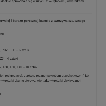
idealnie sprawdzają się w użyciu z wkrętarkami, wkrętarkami
rwałej i bardzo poręcznej kasecie z tworzywa sztucznego
SCH
, PH2, PH3 – 6 sztuk
3 – 4 sztuki
, T30, T30, T40 – 10 sztuk
 i rozkręcanie), zarówno ręczne (pokrętłem grzechotkowym) jak
wkrętarki akumulatorowe, wiertarko-wkrętarki elektryczne i
CH