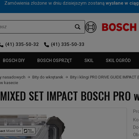
mówienia złożone w dniu dzisiejszym zostaną
wysłane w ciąg
(41) 335-50-32
(41) 335-50-33
BOSCH DIY
BOSCH OSPRZĘT
SKIL
SKIL OGRÓD
czy nasadowych
Bity do wkrętarek
Bity i klingi PRO DRIVE GUIDE IMPACT
 w kasecie
eł MIXED SET IMPACT BOSCH PRO w
Pr
Ko
Do
Ob