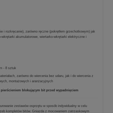
 i rozkręcanie), zarówno ręczne (pokrętłem grzechotkowym) jak
wkrętarki akumulatorowe, wiertarko-wkrętarki elektryczne i
 - 8 sztuk
teriałach, zarówno do wiercenia bez udaru, jak i do wiercenia z
wych, montażowych i aranżacyjnych
pierścieniem blokującym bit przed wypadnięciem
igurowanie zestawów osprzętu w sposób indywidualny w celu
trzeb kompletów bitów. Gniazda z mocowaniem zatrzaskowym