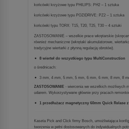
końcówki krzyżowe typu PHILIPS: PH2 – 1 sztuka
końcówki krzyżowe typu POZIDRIVE: PZ2 – 1 sztuka
końcówki typu TORX: T15, T20, T25, T30 – 4 sztuki
ZASTOSOWANIE – wszelkie prace wkrętarskie (skręcanie
również mechaniczne (wkrętaki akumulatorowe, wiertarko-
tradycyjne wiertarki z płynną regulacją obrotów).
8 wierteł do wszystkiego typu MultiConstruction
o średnicach:
3 mm, 4 mm, 5 mm, 5 mm, 6 mm, 6 mm, 8 mm, 8 mm
ZASTOSOWANIE
- wiercenia we wszelkich możliwych ma
udarem. Wykorzystywane głównie przy pracach remonto
1 przedłużacz magnetyczny 60mm Quick Relase z 
Kaseta Pick and Click firmy Bosch, umożliwiająca konf
tworzenia w pełni dostosowanych do indywidualnych po