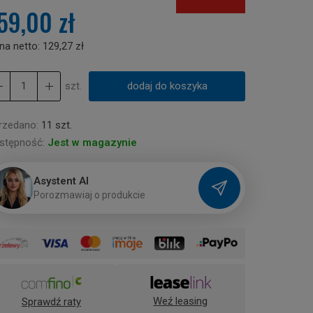
59,00 zł
na netto:
129,27 zł
szt.
dodaj do koszyka
rzedano:
11 szt.
stępność:
Jest w magazynie
Asystent AI
P
o
r
o
z
m
a
w
i
a
j
o
p
r
o
d
u
k
c
i
e
Weź leasing
Sprawdź raty