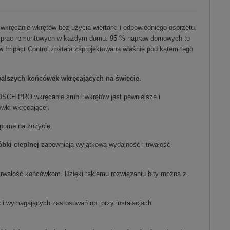
wkręcanie wkrętów bez użycia wiertarki i odpowiedniego osprzętu.
do prac remontowych w każdym domu. 95 % napraw domowych to
w Impact Control została zaprojektowana właśnie pod kątem tego
alszych końcówek wkręcających na świecie.
CH PRO wkręcanie śrub i wkrętów jest pewniejsze i
wki wkręcającej.
porne na zużycie.
bki cieplnej
zapewniają wyjątkową wydajność i trwałość
trwałość końcówkom. Dzięki takiemu rozwiązaniu bity można z
c
i wymagających zastosowań np. przy instalacjach