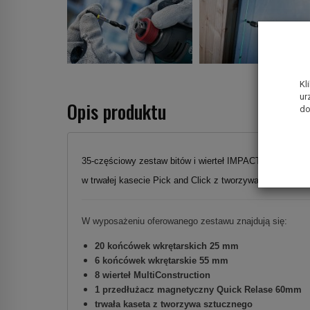
Kl
ur
Opis produktu
do
35-częściowy zestaw bitów i wierteł IMPACT BOSCH P
w trwałej kasecie Pick and Click z tworzywa sztucznego
W wyposażeniu oferowanego zestawu znajdują się:
20 końcówek wkrętarskich 25 mm
6 końcówek wkrętarskie 55 mm
8 wierteł
MultiConstruction
1 przedłużacz magnetyczny Quick Relase 60mm
trwała kaseta z tworzywa sztucznego