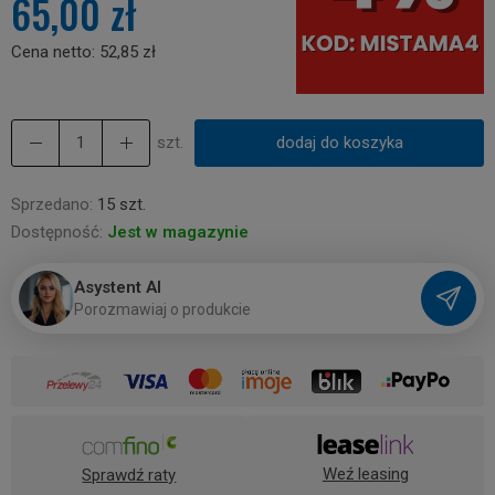
65,00 zł
Cena netto:
52,85 zł
szt.
dodaj do koszyka
Sprzedano:
15 szt.
Dostępność:
Jest w magazynie
Asystent AI
P
o
r
o
z
m
a
w
i
a
j
o
p
r
o
d
u
k
c
i
e
Weź leasing
Sprawdź raty