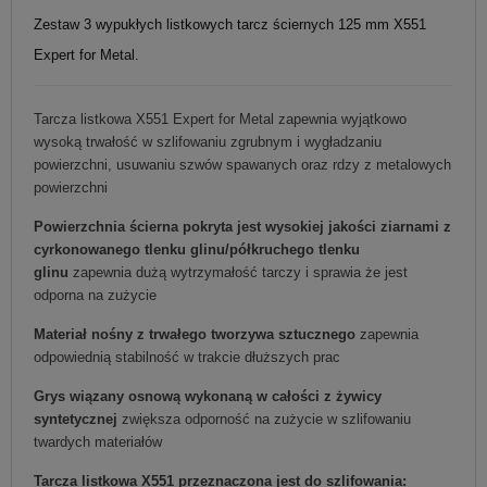
Zestaw 3 wypukłych listkowych tarcz ściernych 125 mm X551
Expert for Metal.
Tarcza listkowa X551 Expert for Metal zapewnia wyjątkowo
wysoką trwałość w szlifowaniu zgrubnym i wygładzaniu
powierzchni, usuwaniu szwów spawanych oraz rdzy z metalowych
powierzchni
Powierzchnia ścierna pokryta jest wysokiej jakości ziarnami z
cyrkonowanego tlenku glinu/półkruchego tlenku
glinu
zapewnia dużą wytrzymałość tarczy i sprawia że jest
odporna na zużycie
Materiał nośny z trwałego tworzywa sztucznego
zapewnia
odpowiednią stabilność w trakcie dłuższych prac
Grys wiązany osnową wykonaną w całości z żywicy
syntetycznej
zwiększa odporność na zużycie w szlifowaniu
twardych materiałów
Tarcza listkowa X551 przeznaczona jest do szlifowania: