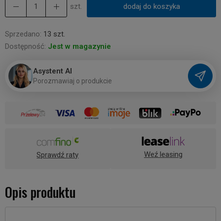
szt.
dodaj do koszyka
Sprzedano:
13 szt.
Dostępność:
Jest w magazynie
Asystent AI
P
o
r
o
z
m
a
w
i
a
j
o
p
r
o
d
u
k
c
i
e
Weź leasing
Sprawdź raty
Opis produktu