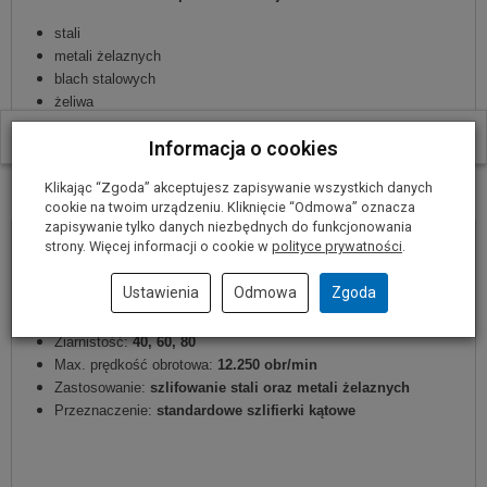
stali
metali żelaznych
blach stalowych
żeliwa
W ostatnich 30 dniach produktem interesują się
4
osoby.
Informacja o cookies
Parametry techniczne
Klikając “Zgoda” akceptujesz zapisywanie wszystkich danych
cookie na twoim urządzeniu. Kliknięcie “Odmowa” oznacza
zapisywanie tylko danych niezbędnych do funkcjonowania
strony. Więcej informacji o cookie w
polityce prywatności
.
Średnica zewnętrzna tarczy:
125 mm
Średnica wewnętrzna tarczy:
22,2 mm
Ustawienia
Odmowa
Zgoda
Materiał nośny:
tworzywo sztuczne
Materiał ścierny:
cyrkonowy tlenek glinu
Ziarnistość:
40, 60, 80
Max. prędkość obrotowa:
12.250 obr/min
Zastosowanie:
szlifowanie stali oraz metali żelaznych
Przeznaczenie:
standardowe szlifierki kątowe