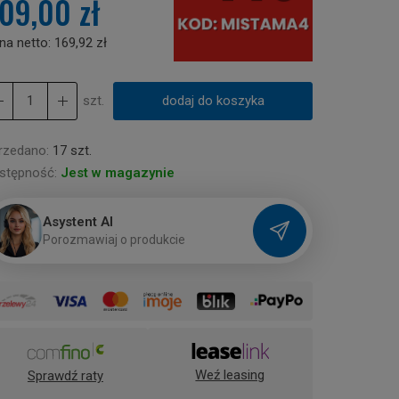
09,00 zł
na netto:
169,92 zł
szt.
dodaj do koszyka
rzedano:
17 szt.
stępność:
Jest w magazynie
Asystent AI
P
o
r
o
z
m
a
w
i
a
j
o
p
r
o
d
u
k
c
i
e
Weź leasing
Sprawdź raty