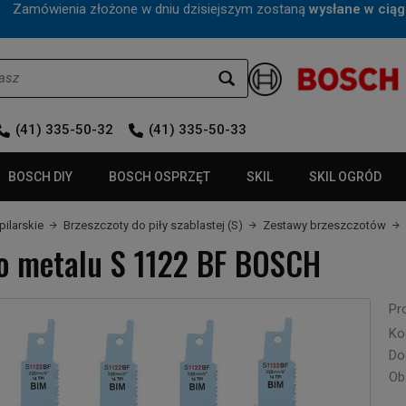
mówienia złożone w dniu dzisiejszym zostaną
wysłane w ciąg
(41) 335-50-32
(41) 335-50-33
BOSCH DIY
BOSCH OSPRZĘT
SKIL
SKIL OGRÓD
pilarskie
Brzeszczoty do piły szablastej (S)
Zestawy brzeszczotów
do metalu S 1122 BF BOSCH
Pr
Ko
Do
Ob