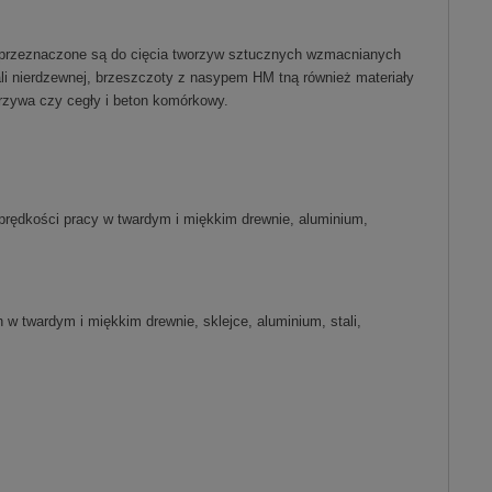
 przeznaczone są do cięcia tworzyw sztucznych wzmacnianych
li nierdzewnej, brzeszczoty z nasypem HM tną również materiały
orzywa czy cegły i beton komórkowy.
prędkości pracy w twardym i miękkim drewnie, aluminium,
w twardym i miękkim drewnie, sklejce, aluminium, stali,