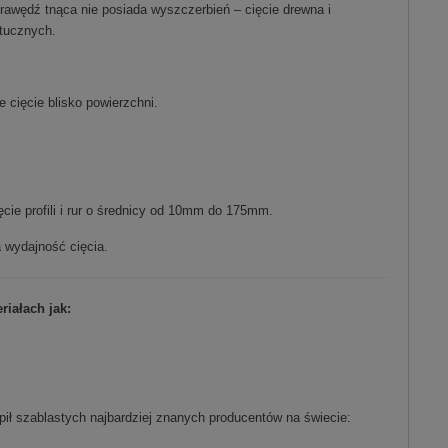
rawędź tnąca nie posiada wyszczerbień – cięcie drewna i
tucznych.
 cięcie blisko powierzchni.
cie profili i rur o średnicy od 10mm do 175mm.
 wydajność cięcia.
riałach jak:
ł szablastych najbardziej znanych producentów na świecie: