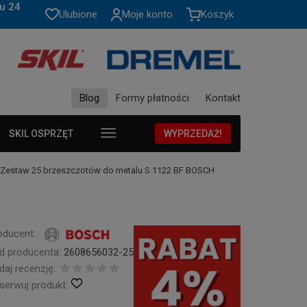
u 24
Ulubione
Moje konto
Koszyk
Blog
Formy płatności
Kontakt
SKIL OSPRZĘT
WYPRZEDAŻ!
Zestaw 25 brzeszczotów do metalu S 1122 BF BOSCH
oducent:
d producenta:
2608656032-25
daj recenzję:
serwuj produkt: