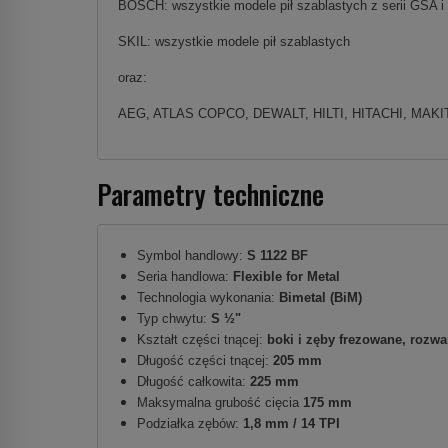
BOSCH: wszystkie modele pił szablastych z serii GSA 
SKIL: wszystkie modele pił szablastych
oraz:
AEG, ATLAS COPCO, DEWALT, HILTI, HITACHI, MAKIT
Parametry techniczne
Symbol handlowy:
S 1122 BF
Seria handlowa:
Flexible for Metal
Technologia wykonania:
Bimetal (BiM)
Typ chwytu:
S ½"
Kształt części tnącej:
boki i zęby frezowane, rozwa
Długość części tnącej:
205 mm
Długość całkowita:
225 mm
Maksymalna grubość cięcia
175 mm
Podziałka zębów:
1,8 mm / 14 TPI