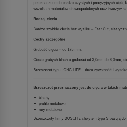
przeznaczone do bardzo czystych i precyzyjnych cięć, k
wszelkich materiałów drewnopodobnych oraz tworzyw sz
Rodzaj cięcia
Bardzo szybkie cięcie bez wysiłku – Fast Cut, elastyczne
Cechy szczególne
Grubość cięcia – do 175 mm.
Cięcie grubych blach o grubości od 3,0mm do 8,0mm, cię
Brzeszczot typu LONG LIFE – duża żywotność i wysoka
Brzeszczot przeznaczony jest do cięcia w takich mate
blachy
profile metalowe
rury metalowe
Brzeszczoty firmy BOSCH z chwytem typu S pasują do pi