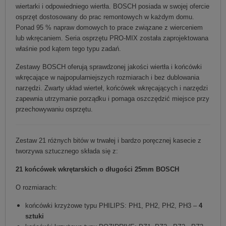
wiertarki i odpowiedniego wiertła. BOSCH posiada w swojej ofercie
osprzęt dostosowany do prac remontowych w każdym domu.
Ponad 95 % napraw domowych to prace związane z wierceniem
lub wkręcaniem. Seria osprzętu PRO-MIX została zaprojektowana
właśnie pod kątem tego typu zadań.
Zestawy BOSCH oferują sprawdzonej jakości wiertła i końcówki
wkręcające w najpopularniejszych rozmiarach i bez dublowania
narzędzi. Zwarty układ wierteł, końcówek wkręcających i narzędzi
zapewnia utrzymanie porządku i pomaga oszczędzić miejsce przy
przechowywaniu osprzętu.
Zestaw 21 różnych bitów w trwałej i bardzo poręcznej kasecie z
tworzywa sztucznego składa się z:
21 końcówek wkrętarskich o długości 25mm BOSCH
O rozmiarach:
końcówki krzyżowe typu PHILIPS: PH1, PH2, PH2, PH3 –
4
sztuki