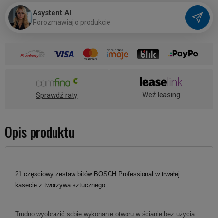
Asystent AI
P
o
r
o
z
m
a
w
i
a
j
o
p
r
o
d
u
k
c
i
e
Weź leasing
Sprawdź raty
Opis produktu
21 częściowy zestaw bitów BOSCH Professional w trwałej
kasecie z tworzywa sztucznego.
Trudno wyobrazić sobie wykonanie otworu w ścianie bez użycia