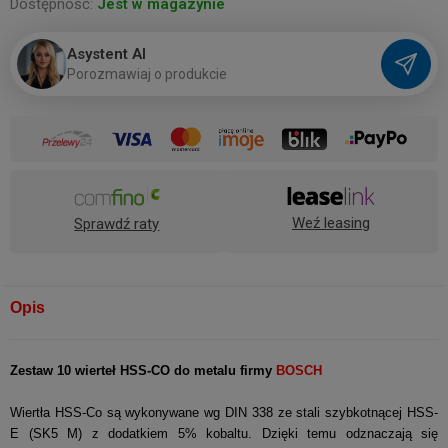
Dostępność:
Jest w magazynie
Asystent AI
P
o
r
o
z
m
a
w
i
a
j
o
p
r
o
d
u
k
c
i
e
Weź leasing
Sprawdź raty
Opis
Zestaw 10 wierteł HSS-CO do metalu firmy
BOSCH
Wiertła HSS-Co są wykonywane wg DIN 338 ze stali szybkotnącej HSS-
E (SK5 M) z dodatkiem 5% kobaltu. Dzięki temu odznaczają się