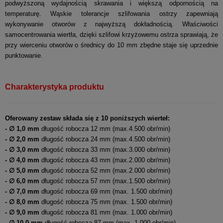
podwyższoną wydajnością skrawania i większą odpornością na
temperaturę. Wąskie tolerancje szlifowania ostrzy zapewniają
wykonywanie otworów z najwyższą dokładnością. Właściwości
samocentrowania wiertła, dzięki szlifowi krzyżowemu ostrza sprawiają, że
przy wierceniu otworów o średnicy do 10 mm zbędne staje się uprzednie
punktowanie.
Charakterystyka produktu
Oferowany zestaw składa się z 10 poniższych wierteł:
- ∅ 1,0 mm
długość robocza 12 mm (max.4.500 obr/min)
- ∅ 2,0 mm
długość robocza 24 mm (max.4.500 obr/min)
- ∅ 3,0 mm
długość robocza 33 mm (max.3.000 obr/min)
- ∅ 4,0 mm
długość robocza 43 mm (max.2.000 obr/min)
- ∅ 5,0 mm
długość robocza 52 mm (max.2.000 obr/min)
- ∅ 6,0 mm
długość robocza 57 mm (max.1.500 obr/min)
- ∅ 7,0 mm
długość robocza 69 mm (max. 1.500 obr/min)
- ∅ 8,0 mm
długość robocza 75 mm (max. 1.500 obr/min)
- ∅ 9,0 mm
długość robocza 81 mm (max. 1.000 obr/min)
- ∅ 10,0 mm
długość robocza 87 mm (max. 1.000 obr/min)