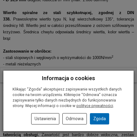
Wiertło spiralne ze stali szybkotnącej, zgodnej z DIN
338.
Prawoskrętne wiertło typu N, kąt wierzchołkowy 135°, tolerancja
średnicy h8. Wiertło jest w całości przeszlifowane z ostrzem szlifowanym
krzyżowo. Średnica chwytu odpowiada średnicy wiertła, kolor wiertła –
brąz
Zastosowanie w obróbce:
2
- stali stopowych i węglowych o wytrzymałości do 1000N/mm
- metali nieżelaznych
- stali nierdzewnej
W ostatnich 30 dniach produktem interesuje się
26
osób.
- stali narzędziowej
Informacja o cookies
- stali sprężynowej
Klikając “Zgoda” akceptujesz zapisywanie wszystkich danych
- żeliwa, żeliwa szarego
cookie na twoim urządzeniu. Kliknięcie “Odmowa” oznacza
- spieków żelaza, żeliwa ciągliwego
zapisywanie tylko danych niezbędnych do funkcjonowania
- magnezu
strony. Więcej informacji o cookie w
polityce prywatności
.
- utwardzonych tworzyw sztucznych
- drewna i materiałów drewnopochodnych
Ustawienia
Odmowa
Zgoda
Zestawy ROBUST Line odznaczają się wyjątkową wytrzymałością i
łatwością obsługi.
Zawartość jest bardzo dobrze widoczna, zestaw