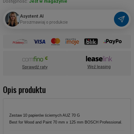
Dostępność:
Jest w magazynie
Asystent AI
P
o
r
o
z
m
a
w
i
a
j
o
p
r
o
d
u
k
c
i
e
Weź leasing
Sprawdź raty
Opis produktu
Zestaw 10 papierów ściernych AUZ 70 G
Best for Wood and Paint 70 mm x 125 mm BOSCH Professional.