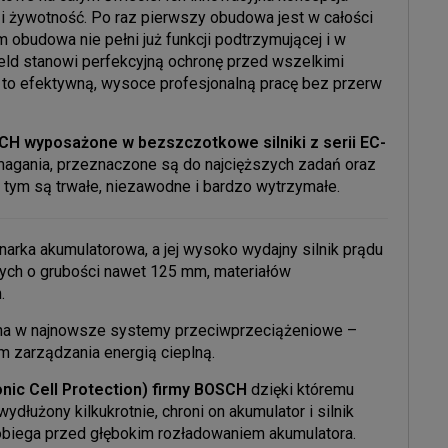
 żywotność. Po raz pierwszy obudowa jest w całości
obudowa nie pełni już funkcji podtrzymującej i w
eld stanowi perfekcyjną ochronę przed wszelkimi
a to efektywną, wysoce profesjonalną pracę bez przerw
H wyposażone w bezszczotkowe silniki z serii EC-
magania, przeznaczone są do najcięższych zadań oraz
 tym są trwałe, niezawodne i bardzo wytrzymałe.
arka akumulatorowa, a jej wysoko wydajny silnik prądu
nych o grubości nawet 125 mm, materiałów
.
na w najnowsze systemy przeciwprzeciążeniowe –
m zarządzania energią cieplną.
nic Cell Protection) firmy BOSCH
dzięki któremu
ydłużony kilkukrotnie, chroni on akumulator i silnik
obiega przed głębokim rozładowaniem akumulatora.