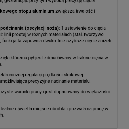
 gwarantując przy tym wysoką precyzję cięcia.
nkowego stopu aluminium
zwiększa trwałość i
podcinania (oscylacji noża):
1 ustawienie do cięcia
 linii prostej w różnych materiałach (stal, tworzywo
, funkcja ta zapewnia dwukrotnie szybsze cięcie aniżeli
ięki któremu pył jest zdmuchiwany w trakcie cięcia w
.
ektronicznej regulacji prędkości skokowej
możliwiająca precyzyjne nacinanie materiału.
zyste warunki pracy i jest dopasowany do większości
dealnie oświetla miejsce obróbki i pozwala na pracę w
h.