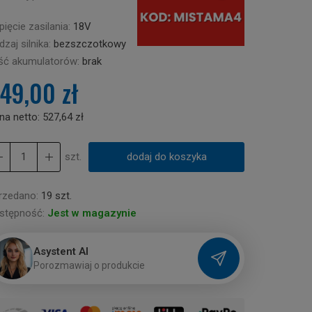
ięcie zasilania:
18V
zaj silnika:
bezszczotkowy
ość akumulatorów:
brak
49,00 zł
na netto:
527,64 zł
szt.
dodaj do koszyka
rzedano:
19 szt.
stępność:
Jest w magazynie
Asystent AI
P
o
r
o
z
m
a
w
i
a
j
o
p
r
o
d
u
k
c
i
e