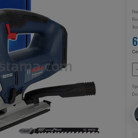
Nap
Rod
Il
6
Ce
Sp
Do