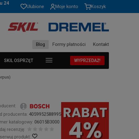
u 24
Ulubione
Moje konto
Koszyk
Blog
Formy płatności
Kontakt
SKIL OSPRZĘT
WYPRZEDAŻ!
orpus)
oducent:
d producenta:
4059952588995
mer katalogowy:
06015B3000
daj recenzję:
serwuj produkt: