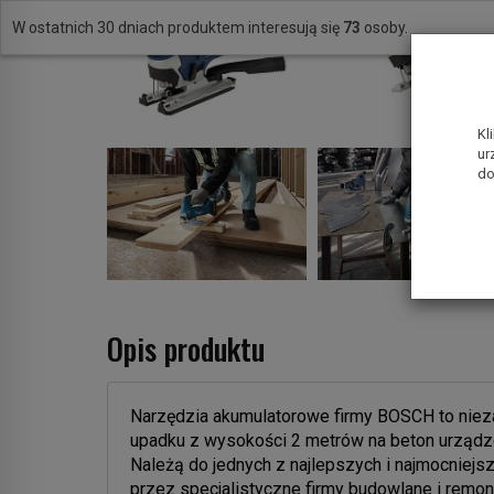
W ostatnich 30 dniach produktem interesują się
73
osoby.
Kl
ur
do
Opis produktu
Narzędzia akumulatorowe firmy BOSCH to niez
upadku z wysokości 2 metrów na beton urządze
Należą do jednych z najlepszych i najmocniej
przez specjalistyczne firmy budowlane i remon