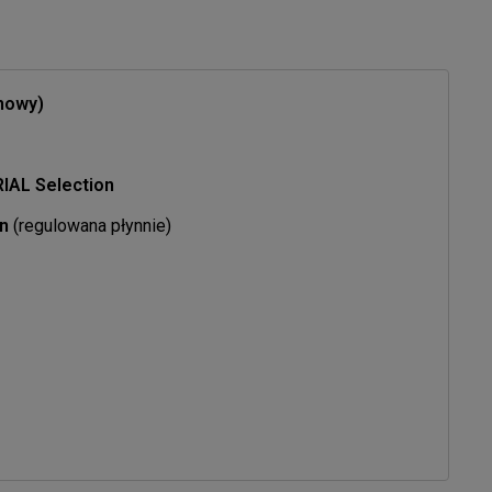
onowy)
IAL Selection
in
(regulowana płynnie)