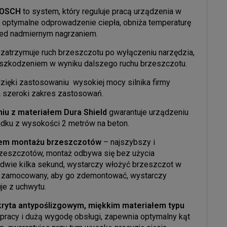
 BOSCH
to system, który reguluje pracą urządzenia w
 optymalne odprowadzenie ciepła, obniża temperaturę
rzed nadmiernym nagrzaniem.
 zatrzymuje ruch brzeszczotu po wyłączeniu narzędzia,
 uszkodzeniem w wyniku dalszego ruchu brzeszczotu.
zięki zastosowaniu wysokiej mocy silnika firmy
szeroki zakres zastosowań.
iu z materiałem Dura Shield
gwarantuje urządzeniu
adku z wysokości 2 metrów na beton.
tem montażu brzeszczotów
– najszybszy i
rzeszczotów, montaż odbywa się bez użycia
edwie kilka sekund, wystarczy włożyć brzeszczot w
st zamocowany, aby go zdemontować, wystarczy
je z uchwytu.
kryta antypoślizgowym, miękkim materiałem typu
racy i dużą wygodę obsługi, zapewnia optymalny kąt