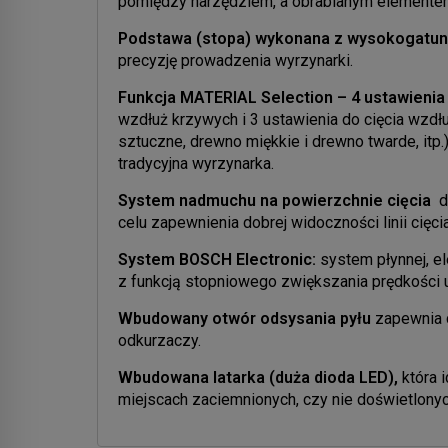
pomiędzy narzędziem, a obrabianym elementem,
Podstawa (stopa) wykonana z wysokogatu
precyzję prowadzenia wyrzynarki.
Funkcja MATERIAL Selection – 4 ustawienia 
wzdłuż krzywych i 3 ustawienia do cięcia wzdłuż
sztuczne, drewno miękkie i drewno twarde, itp.)
tradycyjna wyrzynarka.
System nadmuchu na powierzchnie cięcia
dz
celu zapewnienia dobrej widoczności linii cięcia
System BOSCH Electronic:
system płynnej, el
z funkcją stopniowego zwiększania prędkości u
Wbudowany otwór odsysania pyłu
zapewnia c
odkurzaczy.
Wbudowana latarka (duża dioda LED),
która i
miejscach zaciemnionych, czy nie doświetlonyc