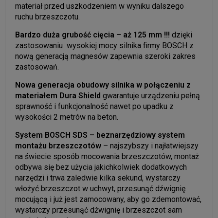
materiał przed uszkodzeniem w wyniku dalszego
ruchu brzeszczotu.
Bardzo duża grubość cięcia – aż 125 mm !!!
dzięki
zastosowaniu wysokiej mocy silnika firmy BOSCH z
nową generacją magnesów zapewnia szeroki zakres
zastosowań.
Nowa generacja obudowy silnika w połączeniu z
materiałem Dura Shield
gwarantuje urządzeniu pełną
sprawność i funkcjonalność nawet po upadku z
wysokości 2 metrów na beton.
System BOSCH SDS – beznarzędziowy system
montażu brzeszczotów
– najszybszy i najłatwiejszy
na świecie sposób mocowania brzeszczotów, montaż
odbywa się bez użycia jakichkolwiek dodatkowych
narzędzi i trwa zaledwie kilka sekund, wystarczy
włożyć brzeszczot w uchwyt, przesunąć dźwignię
mocującą i już jest zamocowany, aby go zdemontować,
wystarczy przesunąć dźwignię i brzeszczot sam