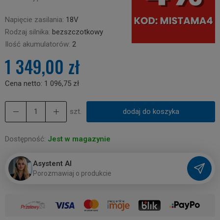
Napięcie zasilania:
18V
Rodzaj silnika:
bezszczotkowy
Ilość akumulatorów:
2
1 349,00 zł
Cena netto:
1 096,75 zł
szt.
dodaj do koszyka
Dostępność:
Jest w magazynie
Asystent AI
P
o
r
o
z
m
a
w
i
a
j
o
p
r
o
d
u
k
c
i
e