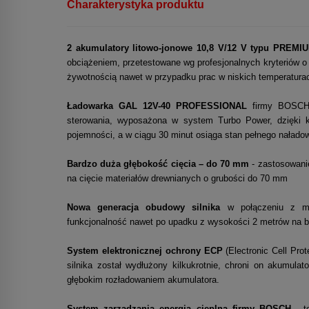
Charakterystyka produktu
2 akumulatory litowo-jonowe 10,8 V/12 V typu PREMI
obciążeniem, przetestowane wg profesjonalnych kryteriów o 
żywotnością nawet w przypadku prac w niskich temperaturach
Ładowarka GAL 12V-40 PROFESSIONAL
firmy BOSCH 
sterowania, wyposażona w system Turbo Power, dzięki 
pojemności, a w ciągu 30 minut osiąga stan pełnego nałado
Bardzo duża głębokość cięcia – do 70 mm
- zastosowani
na cięcie materiałów drewnianych o grubości do 70 mm
Nowa generacja obudowy silnika
w połączeniu z mat
funkcjonalność nawet po upadku z wysokości 2 metrów na b
System elektronicznej ochrony ECP
(Electronic Cell Pro
silnika został wydłużony kilkukrotnie, chroni on akumulat
głębokim rozładowaniem akumulatora.
System zarządzania energią cieplną firmy BOSCH -
t