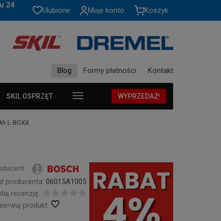
u 24
Ulubione
Moje konto
Koszyk
Blog
Formy płatności
Kontakt
SKIL OSPRZĘT
WYPRZEDAŻ!
Ah L-BOXX
oducent:
d producenta:
06015A1005
daj recenzję:
serwuj produkt: