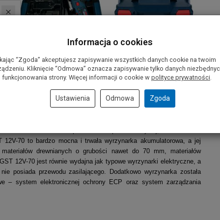
Informacja o cookies
ikając “Zgoda” akceptujesz zapisywanie wszystkich danych cookie na twoim
ządzeniu. Kliknięcie “Odmowa” oznacza zapisywanie tylko danych niezbędny
 funkcjonowania strony. Więcej informacji o cookie w
polityce prywatności
.
Ustawienia
Odmowa
Zgoda
wie z walizką L-BOXX
 to specjalistyczne urządzenia o niezwykle kompaktowej budowie,
ewrowanie i doskonałe prowadzenie po linii krzywej, zwłaszcza w
 12V-70 to bardzo mocna i trwała wyrzynarka akumulatorowa, a jej
e materiałów drewnianych o grubości nawet do 70 mm, materiałów
ST 12V-70 jest równie wydajna jak typowe wyrzynarki elektryczne, a
ż nie posiada przewodu zasilającego. Dodatkowo wyrzynarka została
e – system elektronicznej ochrony ECP oraz system zarządzania