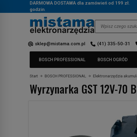
DARMOWA DOSTAWA dla zamówień od 199 zł.
Za
godzin
.
Wyszukaj
sklep@mistama.com.pl
(41) 335-50-31
BOSCH PROFESSIONAL
BOSCH OGRÓD
Start
BOSCH PROFESSIONAL
Elektronarzędzia akumu
Wyrzynarka GST 12V-70 