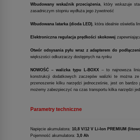
Wbudowany wskaźnik przeciążenia
, który wskazuje st
zasadniczym stopniu wydłuża jego żywotność
Wbudowana latarka (dioda LED)
, która idealnie oświetla 
Elektroniczna regulacja prędkości skokowej
zapewniająca
Otwór odsysania pyłu wraz z adapterem do podłączen
większości odkurzaczy dostępnych na rynku
NOWOŚĆ – walizka typu L-BOXX
– to najnowsza lin
konstrukcji dodatkowych zaczepów walizki te można ze
przenoszenie kilku narzędzi jednocześnie, jest on bardz
możemy zabezpieczyć na czas transportu kilka narzędzi jedn
Parametry techniczne
Napięcie akumulatora:
10,8 V/12 V Li-Ion PREMIUM (litow
Pojemność akumulatora:
3,0 Ah