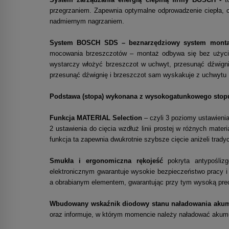
przegrzaniem. Zapewnia optymalne odprowadzenie ciepła, o
nadmiernym nagrzaniem.
System BOSCH SDS – beznarzędziowy system monta
mocowania brzeszczotów – montaż odbywa się bez użycia 
wystarczy włożyć brzeszczot w uchwyt, przesunąć dźwign
przesunąć dźwignię i brzeszczot sam wyskakuje z uchwytu
Podstawa (stopa) wykonana z wysokogatunkowego stop
Funkcja MATERIAL Selection
– czyli 3 poziomy ustawienia
2 ustawienia do cięcia wzdłuż linii prostej w różnych materi
funkcja ta zapewnia dwukrotnie szybsze cięcie aniżeli trad
Smukła i ergonomiczna rękojeść
pokryta antypośliz
elektronicznym gwarantuje wysokie bezpieczeństwo pracy 
a obrabianym elementem, gwarantując przy tym wysoką prec
Wbudowany wskaźnik diodowy stanu naładowania akum
oraz informuje, w którym momencie należy naładować akumu