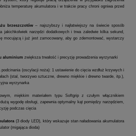
bniża temperaturę akumulatora i w trakcie pracy chroni ogniwa przed
żu brzeszczotów
– najszybszy i najłatwiejszy na świecie sposób
jakichkolwiek narzędzi dodatkowych i trwa zaledwie kilka sekund,
ię mocującą i już jest zamocowany, aby go zdemontować, wystarczy
u aluminium
zwiększa trwałość i precyzję prowadzenia wyrzynarki
 podcinania (oscylacji noża): 1 ustawienie do cięcia wzdłuż krzywych i
ałach (stal, tworzywo sztuczne, drewno miękkie i drewno twarde, itp.),
ycyjna wyrzynarka
gowym, miękkim materiałem typu Softgrip z czułym włącznikiem
i dużą wygodę obsługi, zapewnia optymalny kąt pomiędzy narzędziem,
yzję podczas cięcia
ulatora
(3 diody LED), który wskazuje stan naładowania akumulatora
lator (migająca dioda)