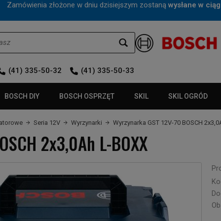
mówienia złożone w dniu dzisiejszym zostaną
wysłane w ciąg
(41) 335-50-32
(41) 335-50-33
BOSCH DIY
BOSCH OSPRZĘT
SKIL
SKIL OGRÓD
latorowe
Seria 12V
Wyrzynarki
Wyrzynarka GST 12V-70 BOSCH 2x3,0
BOSCH 2x3,0Ah L-BOXX
Pr
Ko
Do
Ob