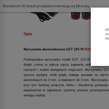
W ostatnich 30 dniach produktem interesują się
24
osoby.
Kl
Opis
ur
do
Wyrzynarka akumulatorowa GST 12V-70
BOSCH
w zesta
Profesjonalna wyrzynarka model GST 12V-70 firmy BOSCH
dzięki czemu w trakcie cięcia zapewnia perfekcyjne man
ciasnych i trudno dostępnych miejscach. Wyrzynarka GST
wysoce wydajny silnik prądu stałego pozwala na cięci
aluminiowych do 3 mm, a stalowych do 3 mm. Wyrzynarka G
przy tym bardziej poręczna, lekka i niezależna poniewa
wyposażona w najnowsze systemy przeciw przeciążeniow
energią cieplną.