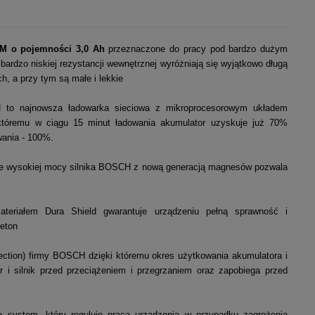
UM o pojemności 3,0 Ah
przeznaczone do pracy pod bardzo dużym
bardzo niskiej rezystancji wewnętrznej wyróżniają się wyjątkowo długą
, a przy tym są małe i lekkie
to najnowsza ładowarka sieciowa z mikroprocesorowym układem
któremu w ciągu 15 minut ładowania akumulator uzyskuje już 70%
wania - 100%.
e wysokiej mocy silnika BOSCH z nową generacją magnesów pozwala
eriałem Dura Shield gwarantuje urządzeniu pełną sprawność i
eton
tection) firmy BOSCH dzięki któremu okres użytkowania akumulatora i
or i silnik przed przeciążeniem i przegrzaniem oraz zapobiega przed
o system, który reguluje pracą urządzenia w przypadku zagrożenia