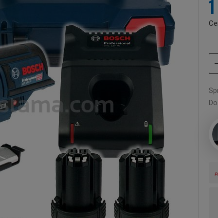
1
Ce
Sp
Do