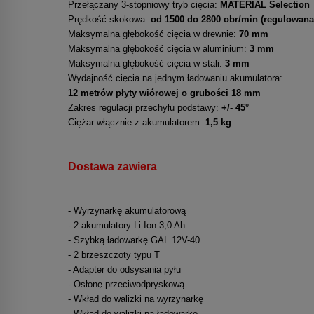
Przełączany 3-stopniowy tryb cięcia:
MATERIAL Selection
Prędkość skokowa:
od 1500 do 2800 obr/min (regulowana
Maksymalna głębokość cięcia w drewnie:
70 mm
Maksymalna głębokość cięcia w aluminium:
3 mm
Maksymalna głębokość cięcia w stali:
3 mm
Wydajność cięcia na jednym ładowaniu akumulatora:
12 metrów płyty wiórowej o grubości 18 mm
Zakres regulacji przechyłu podstawy:
+/- 45°
Ciężar włącznie z akumulatorem:
1,5 kg
Dostawa zawiera
- Wyrzynarkę akumulatorową
- 2 akumulatory Li-Ion 3,0 Ah
- Szybką ładowarkę GAL 12V-40
- 2 brzeszczoty typu T
- Adapter do odsysania pyłu
- Osłonę przeciwodpryskową
- Wkład do walizki na wyrzynarkę
- Wkład do walizki na ładowarkę