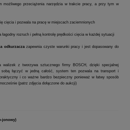
an możliwego przeciążenia narzędzia w trakcie pracy, a przy tym w
linię cięcia i pozwala na pracę w miejscach zaciemnionych
 łagodny rozruch i pełną kontrolę prędkości cięcia w każdej sytuacji
ia odkurzacza
zapewnia czyste warunki pracy i jest dopasowany do
ia walizek z tworzywa sztucznego firmy BOSCH, dzięki specjalnej
 sobą łączyć w jedną całość, system ten pozwala na transport i
o praktyczny i co ważne bardzo bezpieczny ponieważ w łatwy sposób
ocześnie (patrz zdjęcia dołączone do aukcji)
o-jonowy)