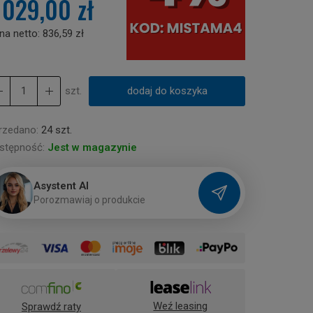
 029,00 zł
na netto:
836,59 zł
szt.
dodaj do koszyka
rzedano:
24 szt.
stępność:
Jest w magazynie
Asystent AI
P
o
r
o
z
m
a
w
i
a
j
o
p
r
o
d
u
k
c
i
e
Weź leasing
Sprawdź raty