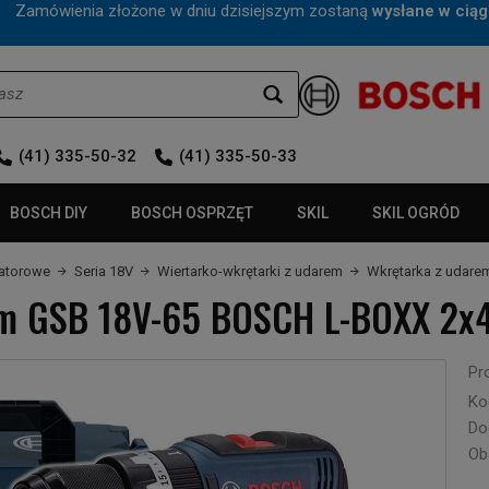
mówienia złożone w dniu dzisiejszym zostaną
wysłane w ciąg
(41) 335-50-32
(41) 335-50-33
BOSCH DIY
BOSCH OSPRZĘT
SKIL
SKIL OGRÓD
latorowe
Seria 18V
Wiertarko-wkrętarki z udarem
Wkrętarka z udar
m GSB 18V-65 BOSCH L-BOXX 2x
Pr
Ko
Do
Ob