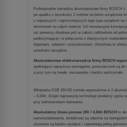
Profesjonalne narzędzia akumulatorowe firmy BOSCH z s
po upadku z wysokości 2 metrów na beton urządzenia te
z najlepszych i najmocniejszych tego typu urządzeń na 
remontowe na całym świecie. Ich innowacyjna koncepcj
raz pierwszy obudowa jest w całości oddzielona od jedn
podtrzymującej i w połączeniu z elastycznym materiałem
drganiami, udarami i uszkodzeniami. Umożliwia to efek
usterkami narzędzia.
Akumulatorowe elektronarzędzia firmy BOSCH wyposa
spełniające najwyższe wymagania, przeznaczone są do 
a przy tym są trwałe, niezawodne i bardzo wytrzymałe.
Wkrętarka GSB 18V-65 została wyposażona w 2 akumula
– 4,0Ah. Dzięki najnowszej technologii produkcji ogni
przy jednorazowym ładowaniu.
Akumulatory litowo-jonowe 18V / 4,0Ah BOSCH
to ak
samorozładowania, dodatkowo są odporne na nieregularn
używania są bardzo wydajne i zapewniają pełną gotowoś