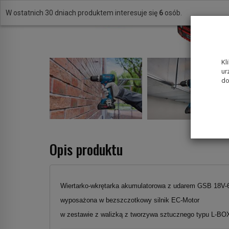
W ostatnich 30 dniach produktem interesuje się
6
osób.
Kl
ur
do
Opis produktu
Wiertarko-wkrętarka akumulatorowa z udarem GSB 18V
wyposażona w bezszczotkowy silnik EC-Motor
w zestawie z walizką z tworzywa sztucznego typu L-BO