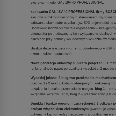
sieciowa – model GAL 18V-40 PROFESSIONAL.
Ładowarka GAL 18V-40 PROFESSIONAL firmy BOSC
sieciowa z mikroprocesorowym sterowaniem, wyposażona
ładowania akumulator uzyskuje już 80% pojemności, a w
Dodatkowo ładowarka została wyposażona w inteligentny
akumulator jest ładowany tylko i wyłącznie w idealnych
określane przy pomocy wbudowanych wskaźników diodo
Bardzo duże wartości momentu obrotowego – 65Nm
szeroki zakres zastosowań.
Nowa generacja obudowy silnika w połączeniu z mat
funkcjonalność nawet po upadku z wysokości 2 metrów 
Wysokiej jakości 2-biegowa przekładnia mechaniczn
biegów 1 i 2 oraz z kołami obiegowymi wykonanymi 
urządzenia i idealne przeniesienie napędu,
bieg 1
– przez
wkręcania wkrętów i śrub,
bieg 2
– przeznaczony jest do 
Smukła i bardzo ergonomiczna rękojeść środkowa po
czułym włącznikiem elektronicznym
gwarantuje wysok
optymalny kąt pomiędzy narzędziem, a obrabianym eleme