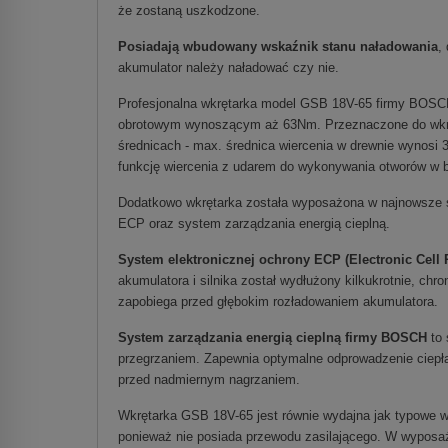
że zostaną uszkodzone.
Posiadają wbudowany wskaźnik stanu naładowania
,
akumulator należy naładować czy nie.
Profesjonalna wkrętarka model GSB 18V-65 firmy BOSC
obrotowym wynoszącym aż 63Nm. Przeznaczone do wkręc
średnicach - max. średnica wiercenia w drewnie wynosi
funkcję wiercenia z udarem do wykonywania otworów w 
Dodatkowo wkrętarka została wyposażona w najnowsze s
ECP oraz system zarządzania energią cieplną.
System elektronicznej ochrony ECP (Electronic Cell
akumulatora i silnika został wydłużony kilkukrotnie, chro
zapobiega przed głębokim rozładowaniem akumulatora.
System zarządzania energią cieplną firmy BOSCH
to
przegrzaniem. Zapewnia optymalne odprowadzenie ciepła,
przed nadmiernym nagrzaniem.
Wkrętarka GSB 18V-65 jest równie wydajna jak typowe wkr
ponieważ nie posiada przewodu zasilającego. W wyposaż