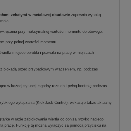
kołami zębatymi w metalowej obudowie
zapewnia wysoką
wania.
o wkręcania przy maksymalnej wartości momentu obrotowego.
em przy pełnej wartości momentu.
oświetla miejsce obróbki i pozwala na pracę w miejscach
z blokadą przed przypadkowym włączeniem, np. podczas
ca w każdej sytuacji łagodny rozruch i pełną kontrolę podczas
zybkiego wyłączania (KickBack Control), wskazuje także aktualny
tarkę w razie zablokowania wiertła co obniża ryzyko nagłego
zną pracę. Funkcję tą można wyłączyć za pomocą przycisku na