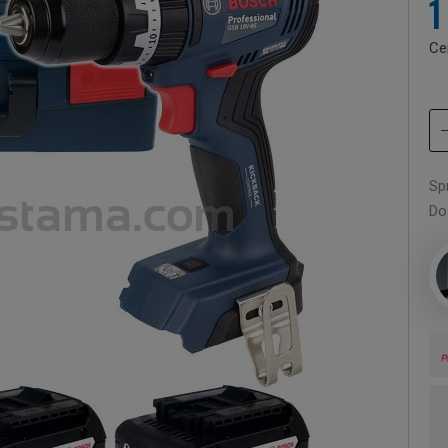
1
Ce
Sp
Do