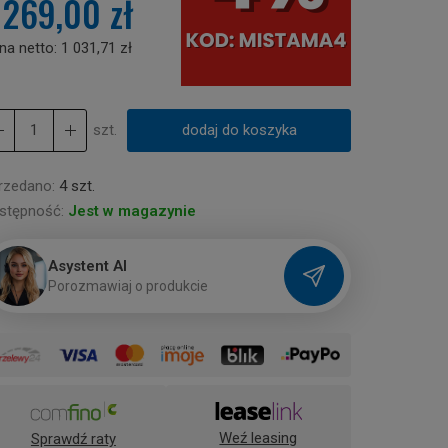
 269,00 zł
na netto:
1 031,71 zł
szt.
dodaj do koszyka
rzedano:
4 szt.
stępność:
Jest w magazynie
Asystent AI
P
o
r
o
z
m
a
w
i
a
j
o
p
r
o
d
u
k
c
i
e
Weź leasing
Sprawdź raty