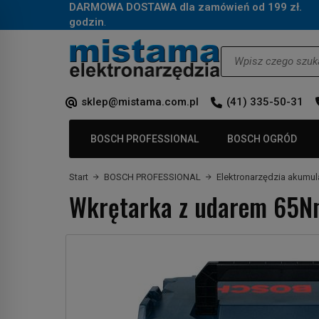
DARMOWA DOSTAWA dla zamówień od 199 zł.
Za
godzin
.
Wyszukaj
sklep@mistama.com.pl
(41) 335-50-31
BOSCH PROFESSIONAL
BOSCH OGRÓD
Start
BOSCH PROFESSIONAL
Elektronarzędzia akumu
Wkrętarka z udarem 65N