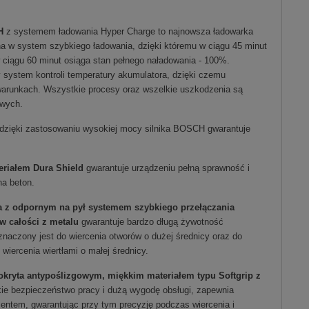
H
z systemem ładowania Hyper Charge to najnowsza ładowarka
 w system szybkiego ładowania, dzięki któremu w ciągu 45 minut
 ciągu 60 minut osiąga stan pełnego naładowania - 100%.
 system kontroli temperatury akumulatora, dzięki czemu
 warunkach. Wszystkie procesy oraz wszelkie uszkodzenia są
wych.
dzięki zastosowaniu wysokiej mocy silnika BOSCH gwarantuje
eriałem Dura Shield
gwarantuje urządzeniu pełną sprawność i
na beton.
a z odpornym na pył systemem szybkiego przełączania
w całości z metalu
gwarantuje bardzo długą żywotność
naczony jest do wiercenia otworów o dużej średnicy oraz do
wiercenia wiertłami o małej średnicy.
kryta antypoślizgowym, miękkim materiałem typu Softgrip z
ie bezpieczeństwo pracy i dużą wygodę obsługi, zapewnia
ntem, gwarantując przy tym precyzję podczas wiercenia i