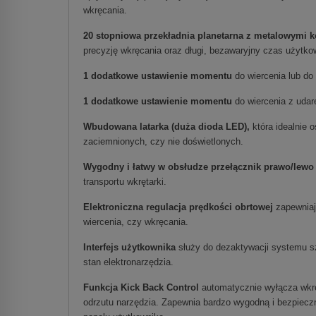
wkręcania.
20 stopniowa przekładnia planetarna z metalowymi 
precyzję wkręcania oraz długi, bezawaryjny czas użytko
1 dodatkowe ustawienie momentu
do wiercenia lub d
1 dodatkowe ustawienie momentu
do wiercenia z udar
Wbudowana latarka (duża dioda LED),
która idealnie 
zaciemnionych, czy nie doświetlonych.
Wygodny i łatwy w obsłudze przełącznik prawo/lewo
transportu wkrętarki.
Elektroniczna regulacja prędkości obrtowej
zapewniają
wiercenia, czy wkręcania.
Interfejs użytkownika
służy do dezaktywacji systemu s
stan elektronarzędzia.
Funkcja Kick Back Control
automatycznie wyłącza wkrę
odrzutu narzędzia. Zapewnia bardzo wygodną i bezpiec