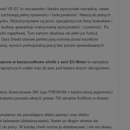
erii VE-EC to niezawodne i bardzo wytrzymałe narzędzia, nawet
 zachowują pełną sprawności i funkcjonalność. Należą do jednych
rynku. Wykorzystywane są przez specjalistyczne firmy budowlane i
a budowy gwarantuje maksymalną wytrzymałość i żywotność. Po
ostki napędowej. Tym samym obudowa nie pełni już funkcji
 Dura Shield stanowi perfekcyjną ochronę przed wszelkimi
tywną, wysoce profesjonalną pracę bez przerw spowodowanych
żone w bezszczotkowe silniki z serii EC-Motor
to narzędzia
najcięższych zadań oraz do prac pod bardzo dużym obciążeniem,
tory litowo-jonowe 18V typu PREMIUM o bardzo dużej pojemności
w wkrętarka pozwala wkręcić prawie 750 wkrętów 6x40mm w drewno
umulatory nie posiadające efektu pamięci oraz efektu
e ładowanie (doładowywanie). Nawet po długim okresie nie
ć do pracy. W każdej chwili można je doładowywać i nie ma obawy,