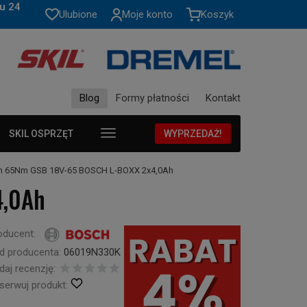
u 24
Ulubione
Moje konto
Koszyk
Blog
Formy płatności
Kontakt
SKIL OSPRZĘT
WYPRZEDAŻ!
em 65Nm GSB 18V-65 BOSCH L-BOXX 2x4,0Ah
4,0Ah
oducent:
d producenta:
06019N330K
daj recenzję:
serwuj produkt: