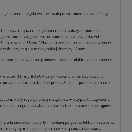
 dzięki któremu użytkownik w każdej chwili może sprawdzić czy
H to specjalistyczne urządzenia o bardzo dużym momencie
ania śrub i wkrętów oraz do wiercenia otworów o dużych
 35mm, a w stali 13mm. Wkrętarka została również wyposażona w
betonie, czy cegle o maksymalnej średnicy 13 mm.
ystemy przeciw przeciążeniowe – system elektronicznej ochrony
 Protection) firmy BOSCH
dzięki któremu okres użytkowania
ni on akumulator i silnik przed przeciążeniem i przegrzaniem oraz
 system, który reguluje pracą urządzenia w przypadku zagrożenia
 obniża temperaturę akumulatora i w trakcie pracy chroni ogniwa
ętarki sieciowe, a przy tym bardziej poręczna, lekka i niezależna
eniu seryjnym znajduje się najnowszej generacji ładowarka