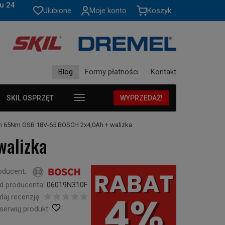
u 24
Ulubione
Moje konto
Koszyk
Blog
Formy płatności
Kontakt
SKIL OSPRZĘT
WYPRZEDAŻ!
m 65Nm GSB 18V-65 BOSCH 2x4,0Ah + walizka
walizka
oducent:
d producenta:
06019N310F
daj recenzję:
serwuj produkt: