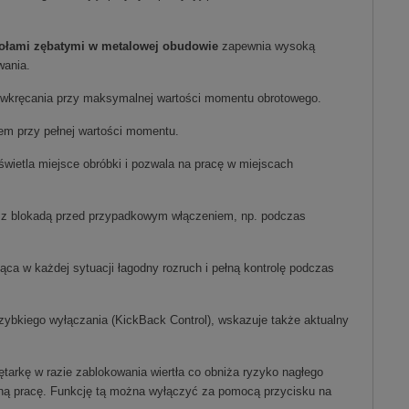
kołami zębatymi w metalowej obudowie
zapewnia wysoką
wania.
o wkręcania przy maksymalnej wartości momentu obrotowego.
em przy pełnej wartości momentu.
oświetla miejsce obróbki i pozwala na pracę w miejscach
z blokadą przed przypadkowym włączeniem, np. podczas
ca w każdej sytuacji łagodny rozruch i pełną kontrolę podczas
zybkiego wyłączania (KickBack Control), wskazuje także aktualny
tarkę w razie zablokowania wiertła co obniża ryzyko nagłego
zną pracę. Funkcję tą można wyłączyć za pomocą przycisku na