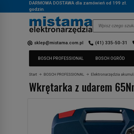
DARMOWA DOSTAWA dla zamówień od 199 zł.
Za
godzin
.
Wyszukaj
sklep@mistama.com.pl
(41) 335-50-31
BOSCH PROFESSIONAL
BOSCH OGRÓD
Start
BOSCH PROFESSIONAL
Elektronarzędzia akumu
Wkrętarka z udarem 65N