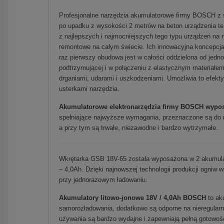
Profesjonalne narzędzia akumulatorowe firmy BOSCH z s
po upadku z wysokości 2 metrów na beton urządzenia te
z najlepszych i najmocniejszych tego typu urządzeń na 
remontowe na całym świecie. Ich innowacyjna koncepcj
raz pierwszy obudowa jest w całości oddzielona od jedn
podtrzymującej i w połączeniu z elastycznym materiałem
drganiami, udarami i uszkodzeniami. Umożliwia to efek
usterkami narzędzia.
Akumulatorowe elektronarzędzia firmy BOSCH wyposa
spełniające najwyższe wymagania, przeznaczone są do 
a przy tym są trwałe, niezawodne i bardzo wytrzymałe.
Wkrętarka GSB 18V-65 została wyposażona w 2 akumula
– 4,0Ah. Dzięki najnowszej technologii produkcji ogni
przy jednorazowym ładowaniu.
Akumulatory litowo-jonowe 18V / 4,0Ah BOSCH
to ak
samorozładowania, dodatkowo są odporne na nieregularn
używania są bardzo wydajne i zapewniają pełną gotowoś