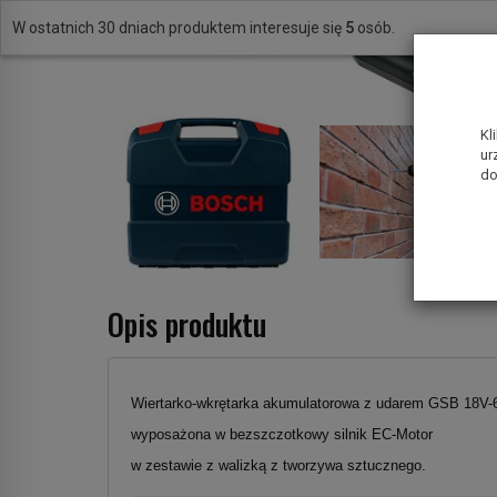
W ostatnich 30 dniach produktem interesuje się
5
osób.
Kl
ur
do
Opis produktu
Wiertarko-wkrętarka akumulatorowa z udarem GSB 18V
wyposażona w bezszczotkowy silnik EC-Motor
w zestawie z walizką z tworzywa sztucznego.