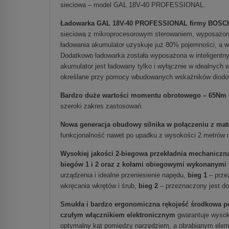
sieciowa – model GAL 18V-40 PROFESSIONAL.
Ładowarka GAL 18V-40 PROFESSIONAL firmy BOSC
sieciowa z mikroprocesorowym sterowaniem, wyposażona
ładowania akumulator uzyskuje już 80% pojemności, a w
Dodatkowo ładowarka została wyposażona w inteligentny
akumulator jest ładowany tylko i wyłącznie w idealnych
określane przy pomocy wbudowanych wskaźników diodo
Bardzo duże wartości momentu obrotowego – 65Nm
szeroki zakres zastosowań.
Nowa generacja obudowy silnika w połączeniu z mat
funkcjonalność nawet po upadku z wysokości 2 metrów 
Wysokiej jakości 2-biegowa przekładnia mechaniczn
biegów 1 i 2 oraz z kołami obiegowymi wykonanymi 
urządzenia i idealne przeniesienie napędu,
bieg 1
– przez
wkręcania wkrętów i śrub,
bieg 2
– przeznaczony jest do 
Smukła i bardzo ergonomiczna rękojeść środkowa po
czułym włącznikiem elektronicznym
gwarantuje wysok
optymalny kąt pomiędzy narzędziem, a obrabianym eleme