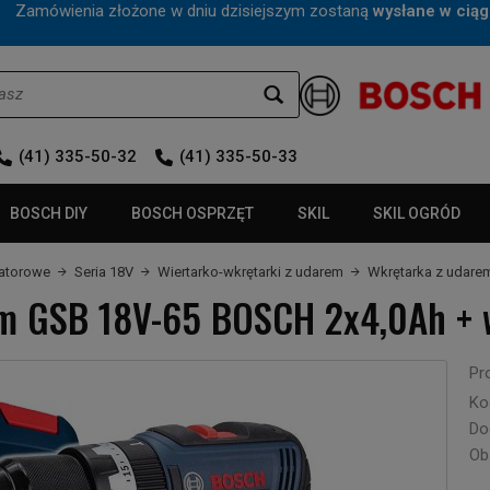
mówienia złożone w dniu dzisiejszym zostaną
wysłane w ciąg
(41) 335-50-32
(41) 335-50-33
BOSCH DIY
BOSCH OSPRZĘT
SKIL
SKIL OGRÓD
latorowe
Seria 18V
Wiertarko-wkrętarki z udarem
Wkrętarka z udare
m GSB 18V-65 BOSCH 2x4,0Ah + 
Pr
Ko
Do
Ob