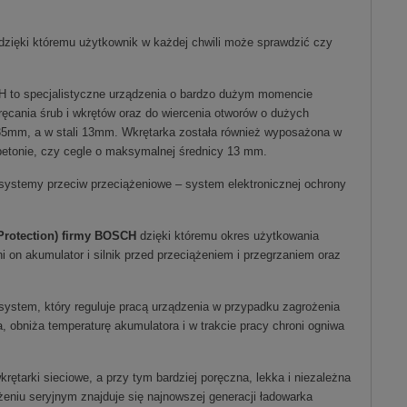
 dzięki któremu użytkownik w każdej chwili może sprawdzić czy
H to specjalistyczne urządzenia o bardzo dużym momencie
ania śrub i wkrętów oraz do wiercenia otworów o dużych
 35mm, a w stali 13mm. Wkrętarka została również wyposażona w
betonie, czy cegle o maksymalnej średnicy 13 mm.
ystemy przeciw przeciążeniowe – system elektronicznej ochrony
 Protection) firmy BOSCH
dzięki któremu okres użytkowania
ni on akumulator i silnik przed przeciążeniem i przegrzaniem oraz
 system, który reguluje pracą urządzenia w przypadku zagrożenia
 obniża temperaturę akumulatora i w trakcie pracy chroni ogniwa
ętarki sieciowe, a przy tym bardziej poręczna, lekka i niezależna
eniu seryjnym znajduje się najnowszej generacji ładowarka