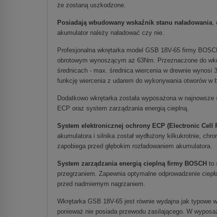
że zostaną uszkodzone.
Posiadają wbudowany wskaźnik stanu naładowania
,
akumulator należy naładować czy nie.
Profesjonalna wkrętarka model GSB 18V-65 firmy BOSC
obrotowym wynoszącym aż 63Nm. Przeznaczone do wkręc
średnicach - max. średnica wiercenia w drewnie wynosi
funkcję wiercenia z udarem do wykonywania otworów w 
Dodatkowo wkrętarka została wyposażona w najnowsze s
ECP oraz system zarządzania energią cieplną.
System elektronicznej ochrony ECP (Electronic Cell
akumulatora i silnika został wydłużony kilkukrotnie, chro
zapobiega przed głębokim rozładowaniem akumulatora.
System zarządzania energią cieplną firmy BOSCH
to
przegrzaniem. Zapewnia optymalne odprowadzenie ciepła,
przed nadmiernym nagrzaniem.
Wkrętarka GSB 18V-65 jest równie wydajna jak typowe wkr
ponieważ nie posiada przewodu zasilającego. W wyposaż