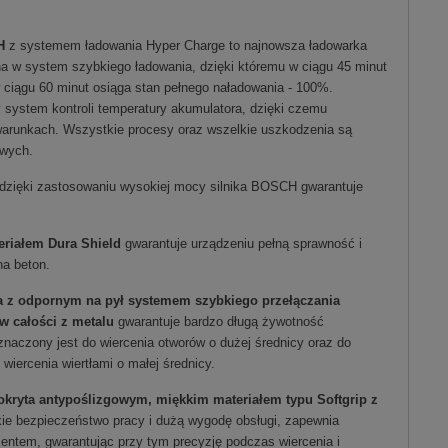
H
z systemem ładowania Hyper Charge to najnowsza ładowarka
 w system szybkiego ładowania, dzięki któremu w ciągu 45 minut
 ciągu 60 minut osiąga stan pełnego naładowania - 100%.
 system kontroli temperatury akumulatora, dzięki czemu
 warunkach. Wszystkie procesy oraz wszelkie uszkodzenia są
wych.
dzięki zastosowaniu wysokiej mocy silnika BOSCH gwarantuje
eriałem Dura Shield
gwarantuje urządzeniu pełną sprawność i
na beton.
a z odpornym na pył systemem szybkiego przełączania
w całości z metalu
gwarantuje bardzo długą żywotność
naczony jest do wiercenia otworów o dużej średnicy oraz do
wiercenia wiertłami o małej średnicy.
kryta antypoślizgowym, miękkim materiałem typu Softgrip z
ie bezpieczeństwo pracy i dużą wygodę obsługi, zapewnia
ntem, gwarantując przy tym precyzję podczas wiercenia i