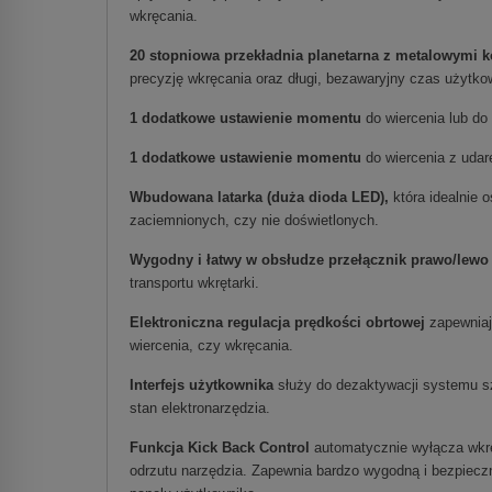
wkręcania.
20 stopniowa przekładnia planetarna z metalowymi 
precyzję wkręcania oraz długi, bezawaryjny czas użytko
1 dodatkowe ustawienie momentu
do wiercenia lub d
1 dodatkowe ustawienie momentu
do wiercenia z udar
Wbudowana latarka (duża dioda LED),
która idealnie 
zaciemnionych, czy nie doświetlonych.
Wygodny i łatwy w obsłudze przełącznik prawo/lewo
transportu wkrętarki.
Elektroniczna regulacja prędkości obrtowej
zapewniają
wiercenia, czy wkręcania.
Interfejs użytkownika
służy do dezaktywacji systemu s
stan elektronarzędzia.
Funkcja Kick Back Control
automatycznie wyłącza wkrę
odrzutu narzędzia. Zapewnia bardzo wygodną i bezpiec