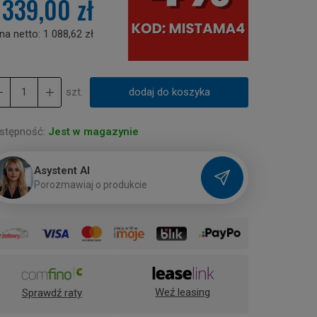
 339,00 zł
na netto:
1 088,62 zł
szt.
dodaj do koszyka
stępność:
Jest w magazynie
Asystent AI
P
o
r
o
z
m
a
w
i
a
j
o
p
r
o
d
u
k
c
i
e
Weź leasing
Sprawdź raty