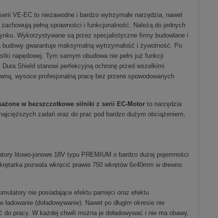
erii VE-EC to niezawodne i bardzo wytrzymałe narzędzia, nawet
 zachowują pełną sprawności i funkcjonalność. Należą do jednych
rynku. Wykorzystywane są przez specjalistyczne firmy budowlane i
a budowy gwarantuje maksymalną wytrzymałość i żywotność. Po
ostki napędowej. Tym samym obudowa nie pełni już funkcji
 Dura Shield stanowi perfekcyjną ochronę przed wszelkimi
tywną, wysoce profesjonalną pracę bez przerw spowodowanych
żone w bezszczotkowe silniki z serii EC-Motor
to narzędzia
najcięższych zadań oraz do prac pod bardzo dużym obciążeniem,
tory litowo-jonowe 18V typu PREMIUM o bardzo dużej pojemności
w wkrętarka pozwala wkręcić prawie 750 wkrętów 6x40mm w drewno
umulatory nie posiadające efektu pamięci oraz efektu
e ładowanie (doładowywanie). Nawet po długim okresie nie
ć do pracy. W każdej chwili można je doładowywać i nie ma obawy,