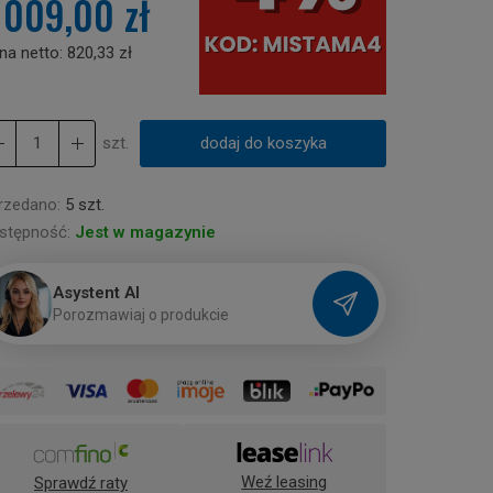
 009,00 zł
na netto:
820,33 zł
szt.
dodaj do koszyka
rzedano:
5 szt.
stępność:
Jest w magazynie
Asystent AI
P
o
r
o
z
m
a
w
i
a
j
o
p
r
o
d
u
k
c
i
e
Weź leasing
Sprawdź raty