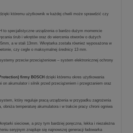
 dzięki któremu użytkownik w każdej chwili może sprawdzić czy
H to specjalistyczne urządzenia o bardzo dużym momencie
ania śrub i wkrętów oraz do wiercenia otworów o dużych
 35mm, a w stali 13mm. Wkrętarka została również wyposażona w
betonie, czy cegle o maksymalnej średnicy 13 mm.
ystemy przeciw przeciążeniowe – system elektronicznej ochrony
 Protection) firmy BOSCH
dzięki któremu okres użytkowania
ni on akumulator i silnik przed przeciążeniem i przegrzaniem oraz
 system, który reguluje pracą urządzenia w przypadku zagrożenia
 obniża temperaturę akumulatora i w trakcie pracy chroni ogniwa
ętarki sieciowe, a przy tym bardziej poręczna, lekka i niezależna
eniu seryjnym znajduje się najnowszej generacji ładowarka