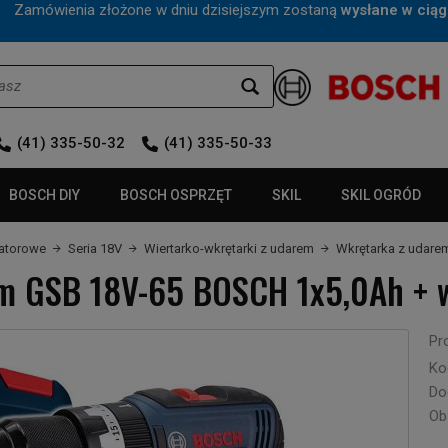
mówienia złożone w dniu dzisiejszym zostaną
wysłane w ciąg
(41) 335-50-32
(41) 335-50-33
BOSCH DIY
BOSCH OSPRZĘT
SKIL
SKIL OGRÓD
latorowe
Seria 18V
Wiertarko-wkrętarki z udarem
Wkrętarka z udare
m GSB 18V-65 BOSCH 1x5,0Ah + w
Pr
Ko
Do
Ob