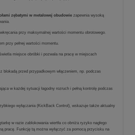
kołami zębatymi w metalowej obudowie
zapewnia wysoką
wania.
o wkręcania przy maksymalnej wartości momentu obrotowego.
em przy pełnej wartości momentu.
oświetla miejsce obróbki i pozwala na pracę w miejscach
z blokadą przed przypadkowym włączeniem, np. podczas
jąca w każdej sytuacji łagodny rozruch i pełną kontrolę podczas
zybkiego wyłączania (KickBack Control), wskazuje także aktualny
tarkę w razie zablokowania wiertła co obniża ryzyko nagłego
zną pracę. Funkcję tą można wyłączyć za pomocą przycisku na