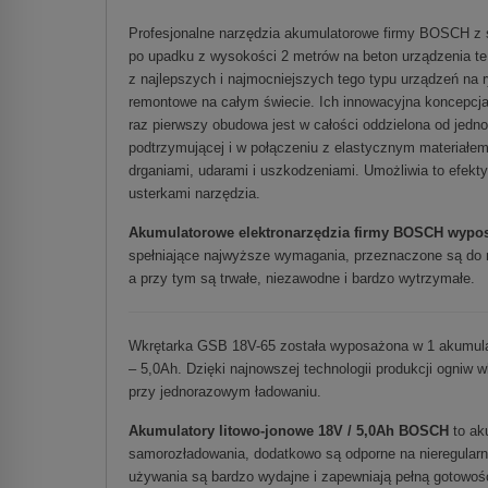
Profesjonalne narzędzia akumulatorowe firmy BOSCH z s
po upadku z wysokości 2 metrów na beton urządzenia te
z najlepszych i najmocniejszych tego typu urządzeń na 
remontowe na całym świecie. Ich innowacyjna koncepcj
raz pierwszy obudowa jest w całości oddzielona od jedn
podtrzymującej i w połączeniu z elastycznym materiałem
drganiami, udarami i uszkodzeniami. Umożliwia to efek
usterkami narzędzia.
Akumulatorowe elektronarzędzia firmy BOSCH wyposa
spełniające najwyższe wymagania, przeznaczone są do 
a przy tym są trwałe, niezawodne i bardzo wytrzymałe.
Wkrętarka GSB 18V-65 została wyposażona w 1 akumula
– 5,0Ah. Dzięki najnowszej technologii produkcji ogni
przy jednorazowym ładowaniu.
Akumulatory litowo-jonowe 18V / 5,0Ah BOSCH
to ak
samorozładowania, dodatkowo są odporne na nieregularn
używania są bardzo wydajne i zapewniają pełną gotowoś