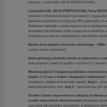
sieciowa – model GAL 18V-40 PROFESSIONAL.
Ładowarka GAL 18V-40 PROFESSIONAL firmy BOSC
sieciowa z mikroprocesorowym sterowaniem, wyposażona
ładowania akumulator uzyskuje już 80% pojemności, a w
Dodatkowo ładowarka została wyposażona w inteligentny
akumulator jest ładowany tylko i wyłącznie w idealnych
określane przy pomocy wbudowanych wskaźników diodo
Bardzo duże wartości momentu obrotowego – 65Nm
szeroki zakres zastosowań.
Nowa generacja obudowy silnika w połączeniu z mat
funkcjonalność nawet po upadku z wysokości 2 metrów 
Wysokiej jakości 2-biegowa przekładnia mechaniczn
biegów 1 i 2 oraz z kołami obiegowymi wykonanymi 
urządzenia i idealne przeniesienie napędu,
bieg 1
– przez
wkręcania wkrętów i śrub,
bieg 2
– przeznaczony jest do 
Smukła i bardzo ergonomiczna rękojeść środkowa po
czułym włącznikiem elektronicznym
gwarantuje wysok
optymalny kąt pomiędzy narzędziem, a obrabianym eleme