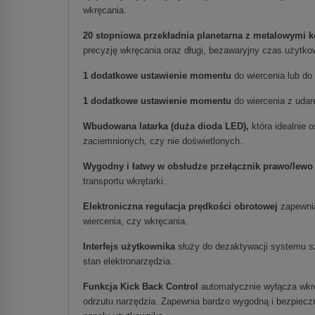
wkręcania.
20 stopniowa przekładnia planetarna z metalowymi 
precyzję wkręcania oraz długi, bezawaryjny czas użytko
1 dodatkowe ustawienie momentu
do wiercenia lub d
1 dodatkowe ustawienie momentu
do wiercenia z udar
Wbudowana latarka (duża dioda LED),
która idealnie 
zaciemnionych, czy nie doświetlonych.
Wygodny i łatwy w obsłudze przełącznik prawo/lewo
transportu wkrętarki.
Elektroniczna regulacja prędkości obrotowej
zapewnia
wiercenia, czy wkręcania.
Interfejs użytkownika
służy do dezaktywacji systemu s
stan elektronarzędzia.
Funkcja Kick Back Control
automatycznie wyłącza wkrę
odrzutu narzędzia. Zapewnia bardzo wygodną i bezpiec