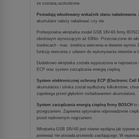
że zostaną uszkodzone.
Posiadają wbudowany wskaźnik stanu naładowania
,
akumulator należy naładować czy nie.
Profesjonalna wkrętarka model GSB 18V-65 firmy BOSC
obrotowym wynoszącym aż 63Nm. Przeznaczone do wkręc
średnicach - max. średnica wiercenia w drewnie wynosi
funkcję wiercenia z udarem do wykonywania otworów w 
Dodatkowo wkrętarka została wyposażona w najnowsze s
ECP oraz system zarządzania energią cieplną.
System elektronicznej ochrony ECP (Electronic Cell
akumulatora i silnika został wydłużony kilkukrotnie, chro
zapobiega przed głębokim rozładowaniem akumulatora.
System zarządzania energią cieplną firmy BOSCH
to
przegrzaniem. Zapewnia optymalne odprowadzenie ciepła,
przed nadmiernym nagrzaniem.
Wkrętarka GSB 18V-65 jest równie wydajna jak typowe wkr
ponieważ nie posiada przewodu zasilającego. W wyposaż