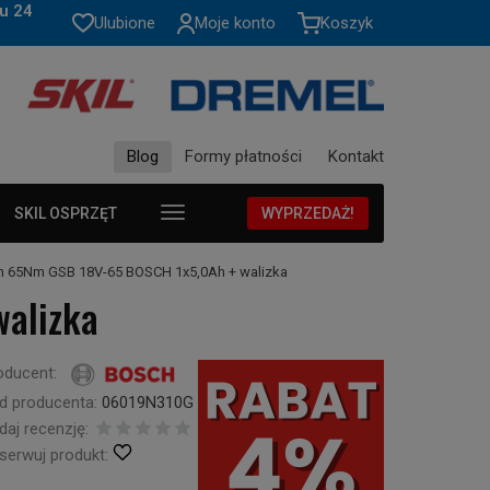
u 24
Ulubione
Moje konto
Koszyk
Blog
Formy płatności
Kontakt
SKIL OSPRZĘT
WYPRZEDAŻ!
m 65Nm GSB 18V-65 BOSCH 1x5,0Ah + walizka
alizka
oducent:
d producenta:
06019N310G
daj recenzję:
serwuj produkt: