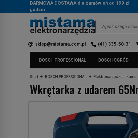
DARMOWA DOSTAWA dla zamówień od 199 zł.
Za
godzin
.
Wyszukaj
sklep@mistama.com.pl
(41) 335-50-31
BOSCH PROFESSIONAL
BOSCH OGRÓD
Start
BOSCH PROFESSIONAL
Elektronarzędzia akumu
Wkrętarka z udarem 65N