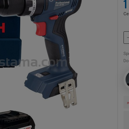
1
Ce
Sp
Do