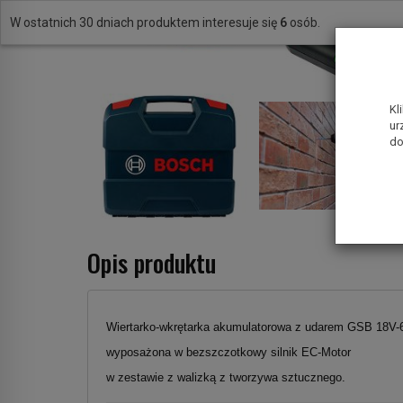
W ostatnich 30 dniach produktem interesuje się
6
osób.
Kl
ur
do
Opis produktu
Wiertarko-wkrętarka akumulatorowa z udarem GSB 18V
wyposażona w bezszczotkowy silnik EC-Motor
w zestawie z walizką z tworzywa sztucznego.