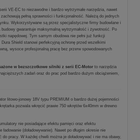
erii VE-EC to niezawodne i bardzo wytrzymałe narzędzia, nawet
 zachowują pełną sprawności i funkcjonalność. Należą do jednych
rynku. Wykorzystywane są przez specjalistyczne firmy budowlane i
a budowy gwarantuje maksymalną wytrzymałość i żywotność. Po
ostki napędowej. Tym samym obudowa nie pełni już funkcji
 Dura Shield stanowi perfekcyjną ochronę przed wszelkimi
tywną, wysoce profesjonalną pracę bez przerw spowodowanych
żone w bezszczotkowe silniki z serii EC-Motor
to narzędzia
najcięższych zadań oraz do prac pod bardzo dużym obciążeniem,
tor litowo-jonowy 18V typu PREMIUM o bardzo dużej pojemności
w wkrętarka pozwala wkręcić prawie 750 wkrętów 6x40mm w drewno
umulatory nie posiadające efektu pamięci oraz efektu
e ładowanie (doładowywanie). Nawet po długim okresie nie
ć do pracy. W każdej chwili można je doładowywać i nie ma obawy,