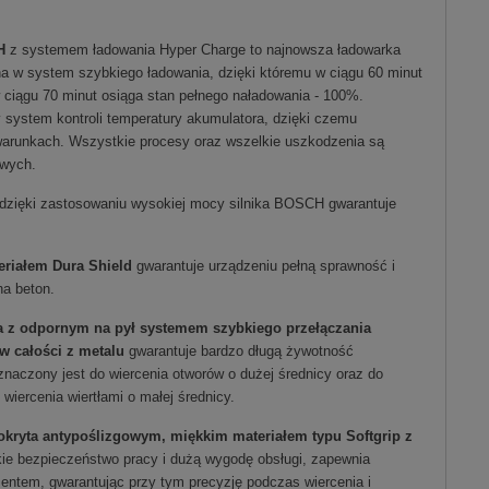
H
z systemem ładowania Hyper Charge to najnowsza ładowarka
 w system szybkiego ładowania, dzięki któremu w ciągu 60 minut
 ciągu 70 minut osiąga stan pełnego naładowania - 100%.
 system kontroli temperatury akumulatora, dzięki czemu
 warunkach. Wszystkie procesy oraz wszelkie uszkodzenia są
wych.
dzięki zastosowaniu wysokiej mocy silnika BOSCH gwarantuje
eriałem Dura Shield
gwarantuje urządzeniu pełną sprawność i
na beton.
a z odpornym na pył systemem szybkiego przełączania
w całości z metalu
gwarantuje bardzo długą żywotność
naczony jest do wiercenia otworów o dużej średnicy oraz do
wiercenia wiertłami o małej średnicy.
kryta antypoślizgowym, miękkim materiałem typu Softgrip z
ie bezpieczeństwo pracy i dużą wygodę obsługi, zapewnia
ntem, gwarantując przy tym precyzję podczas wiercenia i