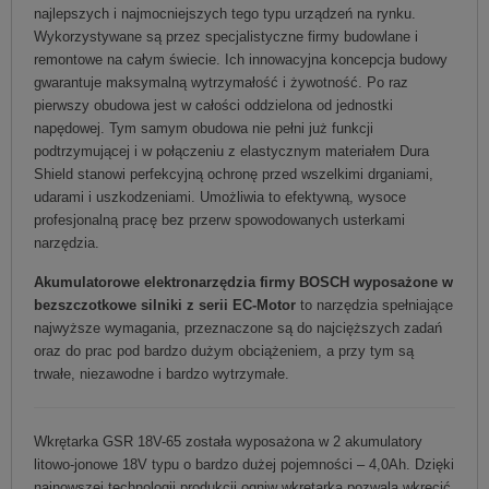
najlepszych i najmocniejszych tego typu urządzeń na rynku.
Wykorzystywane są przez specjalistyczne firmy budowlane i
remontowe na całym świecie. Ich innowacyjna koncepcja budowy
gwarantuje maksymalną wytrzymałość i żywotność. Po raz
pierwszy obudowa jest w całości oddzielona od jednostki
napędowej. Tym samym obudowa nie pełni już funkcji
podtrzymującej i w połączeniu z elastycznym materiałem Dura
Shield stanowi perfekcyjną ochronę przed wszelkimi drganiami,
udarami i uszkodzeniami. Umożliwia to efektywną, wysoce
profesjonalną pracę bez przerw spowodowanych usterkami
narzędzia.
Akumulatorowe elektronarzędzia firmy BOSCH wyposażone w
bezszczotkowe silniki z serii EC-Motor
to narzędzia spełniające
najwyższe wymagania, przeznaczone są do najcięższych zadań
oraz do prac pod bardzo dużym obciążeniem, a przy tym są
trwałe, niezawodne i bardzo wytrzymałe.
Wkrętarka GSR 18V-65 została wyposażona w 2 akumulatory
litowo-jonowe 18V typu o bardzo dużej pojemności – 4,0Ah. Dzięki
najnowszej technologii produkcji ogniw wkrętarka pozwala wkręcić