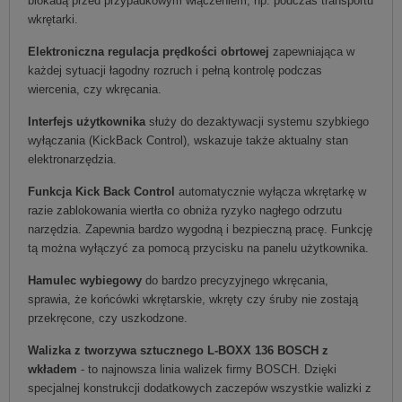
blokadą przed przypadkowym włączeniem, np. podczas transportu
wkrętarki.
Elektroniczna regulacja prędkości obrtowej
zapewniająca w
każdej sytuacji łagodny rozruch i pełną kontrolę podczas
wiercenia, czy wkręcania.
Interfejs użytkownika
służy do dezaktywacji systemu szybkiego
wyłączania (KickBack Control), wskazuje także aktualny stan
elektronarzędzia.
Funkcja Kick Back Control
automatycznie wyłącza wkrętarkę w
razie zablokowania wiertła co obniża ryzyko nagłego odrzutu
narzędzia. Zapewnia bardzo wygodną i bezpieczną pracę. Funkcję
tą można wyłączyć za pomocą przycisku na panelu użytkownika.
Hamulec wybiegowy
do bardzo precyzyjnego wkręcania,
sprawia, że końcówki wkrętarskie, wkręty czy śruby nie zostają
przekręcone, czy uszkodzone.
Walizka z tworzywa sztucznego L-BOXX 136 BOSCH z
wkładem
- to najnowsza linia walizek firmy BOSCH. Dzięki
specjalnej konstrukcji dodatkowych zaczepów wszystkie walizki z