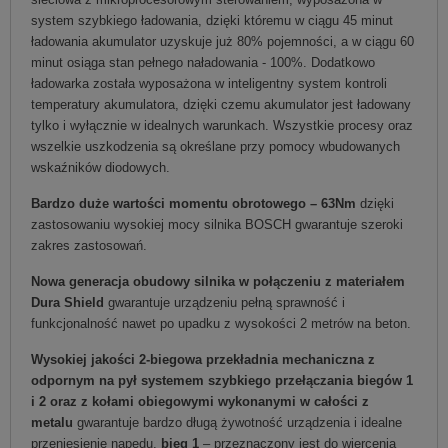
system szybkiego ładowania, dzięki któremu w ciągu 45 minut
ładowania akumulator uzyskuje już 80% pojemności, a w ciągu 60
minut osiąga stan pełnego naładowania - 100%. Dodatkowo
ładowarka została wyposażona w inteligentny system kontroli
temperatury akumulatora, dzięki czemu akumulator jest ładowany
tylko i wyłącznie w idealnych warunkach. Wszystkie procesy oraz
wszelkie uszkodzenia są określane przy pomocy wbudowanych
wskaźników diodowych.
Bardzo duże wartości momentu obrotowego – 63Nm
dzięki
zastosowaniu wysokiej mocy silnika BOSCH gwarantuje szeroki
zakres zastosowań.
Nowa generacja obudowy silnika w połączeniu z materiałem
Dura Shield
gwarantuje urządzeniu pełną sprawność i
funkcjonalność nawet po upadku z wysokości 2 metrów na beton.
Wysokiej jakości 2-biegowa przekładnia mechaniczna z
odpornym na pył systemem szybkiego przełączania biegów 1
i 2 oraz z kołami obiegowymi wykonanymi w całości z
metalu
gwarantuje bardzo długą żywotność urządzenia i idealne
przeniesienie napędu,
bieg 1
– przeznaczony jest do wiercenia