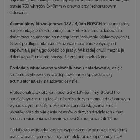
prawie 750 wkrętów 6x40mm w drewno przy jednorazowym
ładowaniu.
Akumulatory litowo-jonowe 18V / 4,0Ah BOSCH
to akumulatory
nie posiadające efektu pamięci oraz efektu samorozładowania,
dodatkowo są odporne na nieregularne ładowanie (doładowywanie).
Nawet po długim okresie nie używania są bardzo wydajne i
zapewniają pełną gotowość do pracy. W każdej chwili można je
doładowywać i nie ma obawy, że zostaną uszkodzone.
Posiadają wbudowany wskaźnik stanu naładowania
, dzięki
któremu użytkownik w każdej chwili może sprawdzić czy
akumulator należy naładować czy nie.
Profesjonalna wkrętarka model GSR 18V-65 firmy BOSCH to
specjalistyczne urządzenia o bardzo dużym momencie obrotowym
wynoszącym aż 63Nm. Przeznaczone do wkręcania śrub i
wkrętów oraz do wiercenia otworów o dużych średnicach - max.
średnica wiercenia w drewnie wynosi 35mm, a w stali 13mm.
Dodatkowo wkrętarka została wyposażona w najnowsze systemy
przeciw przeciążeniowe – system elektronicznej ochrony ECP