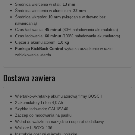
Średnica wiercenia w stali:
13 mm
Średnica wiercenia w aluminium:
22 mm
Średnica wkrętów:
10 mm
(wkręcanie w drewno bez
nawiercania)
Czas ładowania:
45 minut
(80% naładowania akumulatora)
Czas ładowania:
60 minut
(100% naładowania akumulatora)
Ciężar z akumulatorem:
1,0 kg
Funkcja KickBack Control
wyłącza urządzenie w razie
zablokowania wiertła
Dostawa zawiera
Wiertarko-wkrętarkę akumulatorową firmy BOSCH
2 akumulatory Li-Ion 4,0 Ah
Szybką ładowarkę GAL18V-40
Zaczep do mocowania na pasku
Wkład do walizki na narzędzie i osprzęt dodatkowy
Walizkę L-BOXX 136
Instrukcję obsługi w języku polskim