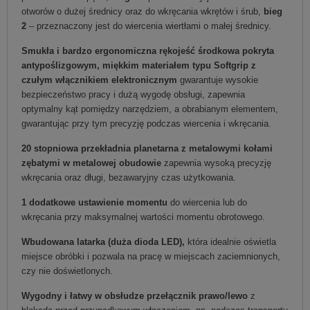
otworów o dużej średnicy oraz do wkręcania wkrętów i śrub,
bieg
2
– przeznaczony jest do wiercenia wiertłami o małej średnicy.
Smukła i bardzo ergonomiczna rękojeść środkowa pokryta
antypoślizgowym, miękkim materiałem typu Softgrip z
czułym włącznikiem elektronicznym
gwarantuje wysokie
bezpieczeństwo pracy i dużą wygodę obsługi, zapewnia
optymalny kąt pomiędzy narzędziem, a obrabianym elementem,
gwarantując przy tym precyzję podczas wiercenia i wkręcania.
20 stopniowa przekładnia planetarna z metalowymi kołami
zębatymi w metalowej obudowie
zapewnia wysoką precyzję
wkręcania oraz długi, bezawaryjny czas użytkowania.
1 dodatkowe ustawienie momentu
do wiercenia lub do
wkręcania przy maksymalnej wartości momentu obrotowego.
Wbudowana latarka (duża dioda LED),
która idealnie oświetla
miejsce obróbki i pozwala na pracę w miejscach zaciemnionych,
czy nie doświetlonych.
Wygodny i łatwy w obsłudze przełącznik prawo/lewo
z