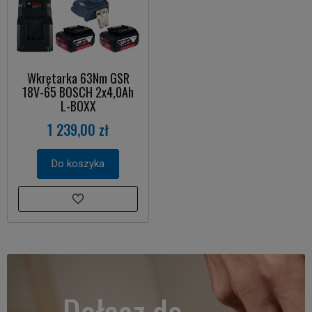
Wkrętarka 63Nm GSR
18V-65 BOSCH 2x4,0Ah
L-BOXX
1 239,00 zł
Do koszyka
Dołącz do