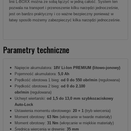
linii L-BOXX można ze sobą łączyć w jedną całość. System ten
pozwala na transport i przenoszenie kilku narzędzi jednocześnie,
jest on bardzo praktyczny i co ważne bezpieczny ponieważ w
łatwy sposób możemy zabezpieczyć kilka narzędzi jednocześnie.
Parametry techniczne
Napięcie akumulatora:
18V Li-Ion PREMIUM (litowo-jonowy)
Pojemność akumulatora:
5,0 Ah
Prędkość obrotowa 1 bieg:
od 0 do 550 obr/min
(regulowana)
Prędkość obrotowa 2 bieg:
od 0 do 2.100
obr/min
(regulowana)
Uchwyt wiertarski:
od 1,5 do 13,0 mm szybkozaciskowy
Auto-Lock
Ustawienia momentu obrotowego:
20 + 1
(tryb wiercenia)
Moment obrotowy:
63 Nm
(wkręcanie w twarde materiały)
Moment obrotowy:
31 Nm
(wkręcanie w miękkie materiały)
Średnica wiercenia w drewnie:
35 mm