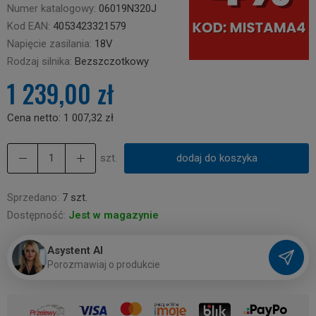
Numer katalogowy:
06019N320J
Kod EAN:
4053423321579
Napięcie zasilania:
18V
Rodzaj silnika:
Bezszczotkowy
1 239,00 zł
Cena netto:
1 007,32 zł
szt.
dodaj do koszyka
Sprzedano:
7 szt.
Dostępność:
Jest w magazynie
Asystent AI
P
o
r
o
z
m
a
w
i
a
j
o
p
r
o
d
u
k
c
i
e