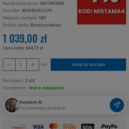
Numer katalogowy:
06019N320K
Kod EAN:
4053423321579
Napięcie zasilania:
18V
Rodzaj silnika:
Bezszczotkowy
1 039,00 zł
Cena netto:
844,72 zł
szt.
dodaj do koszyka
Sprzedano:
2 szt.
Dostępność:
Jest w magazynie
Asystent AI
P
o
r
o
z
m
a
w
i
a
j
o
p
r
o
d
u
k
c
i
e