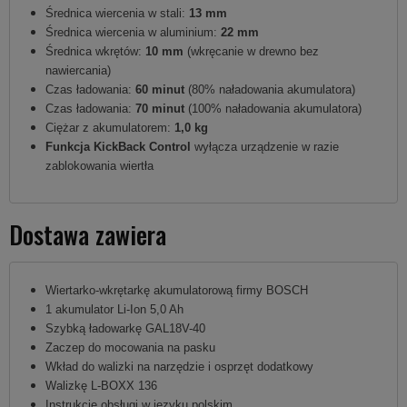
Średnica wiercenia w stali:
13 mm
Średnica wiercenia w aluminium:
22 mm
Średnica wkrętów:
10 mm
(wkręcanie w drewno bez
nawiercania)
Czas ładowania:
60 minut
(80% naładowania akumulatora)
Czas ładowania:
70 minut
(100% naładowania akumulatora)
Ciężar z akumulatorem:
1,0 kg
Funkcja KickBack Control
wyłącza urządzenie w razie
zablokowania wiertła
Dostawa zawiera
Wiertarko-wkrętarkę akumulatorową firmy BOSCH
1 akumulator Li-Ion 5,0 Ah
Szybką ładowarkę GAL18V-40
Zaczep do mocowania na pasku
Wkład do walizki na narzędzie i osprzęt dodatkowy
Walizkę L-BOXX 136
Instrukcję obsługi w języku polskim