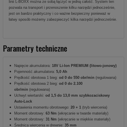
linii L-BOXX można ze sobą łączyć w jedną całość. System ten
pozwala na transport i przenoszenie kilku narzędzi jednocześnie,
jest on bardzo praktyczny i co ważne bezpieczny ponieważ w
łatwy sposób możemy zabezpieczyć kilka narzędzi jednocześnie.
Parametry techniczne
Napięcie akumulatora:
18V Li-Ion PREMIUM (litowo-jonowy)
Pojemność akumulatora:
5,0 Ah
Prędkość obrotowa 1 bieg:
od 0 do 550 obr/min
(regulowana)
Prędkość obrotowa 2 bieg:
od 0 do 2.100
obr/min
(regulowana)
Uchwyt wiertarski:
od 1,5 do 13,0 mm szybkozaciskowy
Auto-Lock
Ustawienia momentu obrotowego:
20 + 1
(tryb wiercenia)
Moment obrotowy:
63 Nm
(wkręcanie w twarde materiały)
Moment obrotowy:
31 Nm
(wkręcanie w miękkie materiały)
Średnica wiercenia w drewnie:
35 mm