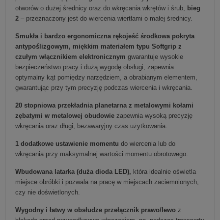
otworów o dużej średnicy oraz do wkręcania wkrętów i śrub,
bieg
2
– przeznaczony jest do wiercenia wiertłami o małej średnicy.
Smukła i bardzo ergonomiczna rękojeść środkowa pokryta
antypoślizgowym, miękkim materiałem typu Softgrip z
czułym włącznikiem elektronicznym
gwarantuje wysokie
bezpieczeństwo pracy i dużą wygodę obsługi, zapewnia
optymalny kąt pomiędzy narzędziem, a obrabianym elementem,
gwarantując przy tym precyzję podczas wiercenia i wkręcania.
20 stopniowa przekładnia planetarna z metalowymi kołami
zębatymi w metalowej obudowie
zapewnia wysoką precyzję
wkręcania oraz długi, bezawaryjny czas użytkowania.
1 dodatkowe ustawienie momentu
do wiercenia lub do
wkręcania przy maksymalnej wartości momentu obrotowego.
Wbudowana latarka (duża dioda LED),
która idealnie oświetla
miejsce obróbki i pozwala na pracę w miejscach zaciemnionych,
czy nie doświetlonych.
Wygodny i łatwy w obsłudze przełącznik prawo/lewo
z