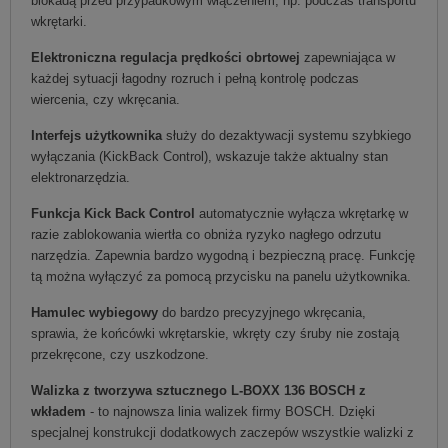
blokadą przed przypadkowym włączeniem, np. podczas transportu
wkrętarki.
Elektroniczna regulacja prędkości obrtowej
zapewniająca w
każdej sytuacji łagodny rozruch i pełną kontrolę podczas
wiercenia, czy wkręcania.
Interfejs użytkownika
służy do dezaktywacji systemu szybkiego
wyłączania (KickBack Control), wskazuje także aktualny stan
elektronarzędzia.
Funkcja Kick Back Control
automatycznie wyłącza wkrętarkę w
razie zablokowania wiertła co obniża ryzyko nagłego odrzutu
narzędzia. Zapewnia bardzo wygodną i bezpieczną pracę. Funkcję
tą można wyłączyć za pomocą przycisku na panelu użytkownika.
Hamulec wybiegowy
do bardzo precyzyjnego wkręcania,
sprawia, że końcówki wkrętarskie, wkręty czy śruby nie zostają
przekręcone, czy uszkodzone.
Walizka z tworzywa sztucznego L-BOXX 136 BOSCH z
wkładem
- to najnowsza linia walizek firmy BOSCH. Dzięki
specjalnej konstrukcji dodatkowych zaczepów wszystkie walizki z