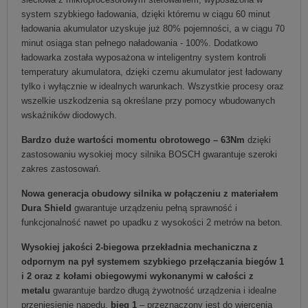
system szybkiego ładowania, dzięki któremu w ciągu 60 minut
ładowania akumulator uzyskuje już 80% pojemności, a w ciągu 70
minut osiąga stan pełnego naładowania - 100%. Dodatkowo
ładowarka została wyposażona w inteligentny system kontroli
temperatury akumulatora, dzięki czemu akumulator jest ładowany
tylko i wyłącznie w idealnych warunkach. Wszystkie procesy oraz
wszelkie uszkodzenia są określane przy pomocy wbudowanych
wskaźników diodowych.
Bardzo duże wartości momentu obrotowego – 63Nm
dzięki
zastosowaniu wysokiej mocy silnika BOSCH gwarantuje szeroki
zakres zastosowań.
Nowa generacja obudowy silnika w połączeniu z materiałem
Dura Shield
gwarantuje urządzeniu pełną sprawność i
funkcjonalność nawet po upadku z wysokości 2 metrów na beton.
Wysokiej jakości 2-biegowa przekładnia mechaniczna z
odpornym na pył systemem szybkiego przełączania biegów 1
i 2 oraz z kołami obiegowymi wykonanymi w całości z
metalu
gwarantuje bardzo długą żywotność urządzenia i idealne
przeniesienie napędu,
bieg 1
– przeznaczony jest do wiercenia