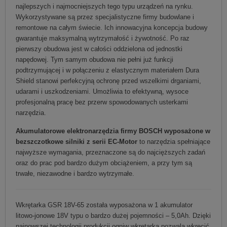
najlepszych i najmocniejszych tego typu urządzeń na rynku.
Wykorzystywane są przez specjalistyczne firmy budowlane i
remontowe na całym świecie. Ich innowacyjna koncepcja budowy
gwarantuje maksymalną wytrzymałość i żywotność. Po raz
pierwszy obudowa jest w całości oddzielona od jednostki
napędowej. Tym samym obudowa nie pełni już funkcji
podtrzymującej i w połączeniu z elastycznym materiałem Dura
Shield stanowi perfekcyjną ochronę przed wszelkimi drganiami,
udarami i uszkodzeniami. Umożliwia to efektywną, wysoce
profesjonalną pracę bez przerw spowodowanych usterkami
narzędzia.
Akumulatorowe elektronarzędzia firmy BOSCH wyposażone w
bezszczotkowe silniki z serii EC-Motor
to narzędzia spełniające
najwyższe wymagania, przeznaczone są do najcięższych zadań
oraz do prac pod bardzo dużym obciążeniem, a przy tym są
trwałe, niezawodne i bardzo wytrzymałe.
Wkrętarka GSR 18V-65 została wyposażona w 1 akumulator
litowo-jonowe 18V typu o bardzo dużej pojemności – 5,0Ah. Dzięki
najnowszej technologii produkcji ogniw wkrętarka pozwala wkręcić