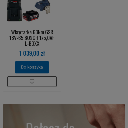
Wkrętarka 63Nm GSR
18V-65 BOSCH 1x5,0Ah
L-BOXX
1 039,00 zł
Do koszyka
Dołącz do