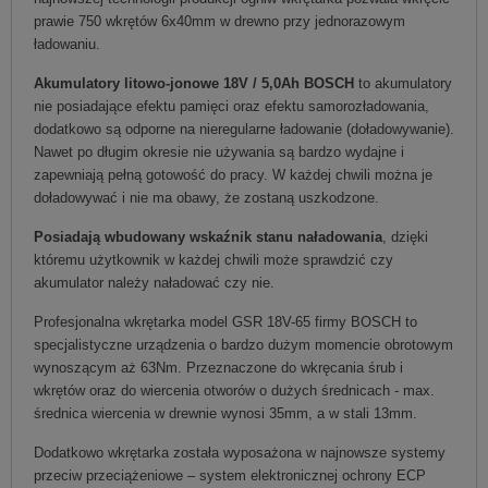
prawie 750 wkrętów 6x40mm w drewno przy jednorazowym
ładowaniu.
Akumulatory litowo-jonowe 18V / 5,0Ah BOSCH
to akumulatory
nie posiadające efektu pamięci oraz efektu samorozładowania,
dodatkowo są odporne na nieregularne ładowanie (doładowywanie).
Nawet po długim okresie nie używania są bardzo wydajne i
zapewniają pełną gotowość do pracy. W każdej chwili można je
doładowywać i nie ma obawy, że zostaną uszkodzone.
Posiadają wbudowany wskaźnik stanu naładowania
, dzięki
któremu użytkownik w każdej chwili może sprawdzić czy
akumulator należy naładować czy nie.
Profesjonalna wkrętarka model GSR 18V-65 firmy BOSCH to
specjalistyczne urządzenia o bardzo dużym momencie obrotowym
wynoszącym aż 63Nm. Przeznaczone do wkręcania śrub i
wkrętów oraz do wiercenia otworów o dużych średnicach - max.
średnica wiercenia w drewnie wynosi 35mm, a w stali 13mm.
Dodatkowo wkrętarka została wyposażona w najnowsze systemy
przeciw przeciążeniowe – system elektronicznej ochrony ECP