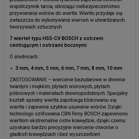
współczynnik tarcia, obniżając niebezpieczeństwo
przywierania wiórów do wiertła. Wiertło przydaje się
zwłaszcza do wykonywania wierceń w utwardzanych
tworzywach sztucznych.
7 wierteł typu HSS-CV BOSCH z ostrzem
centrującym i ostrzami bocznymi
O średnicach :
3 mm, 4 mm, 5 mm, 6 mm, 7 mm, 8 mm, 10 mm
ZASTOSOWANIE – wiercenie bezudarowe w drewnie
twardym i miękkim, płytach wiórowych, płytach
pilśniowych i materiałach drewnopodobnych. Specjalny
kształt spiralny wiertła zapobiega blokowaniu się
wiertła i zapewnia szybkie usuwanie wiórów. Dzięki
technologii szlifowania CBN firmy BOSCH zapewniono
wiertłom ekstremalnie ostre krawędzie, dzięki czemu
uzyskano bardzo precyzyjne wiercenie otworów o
gładkich krawędziach i bez wyszczerbień.