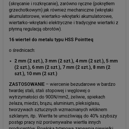
(skręcanie i rozkręcanie), zarówno ręczne (pokrętłem
grzechotkowym) jak również mechaniczne (wkrętaki
akumulatorowe, wiertarko-wkrętarki akumulatorowe,
wiertarko-wkrętarki elektryczne i tradycyjne wiertarki z
płynną regulacją obrotów).
16 wierteł do metalu typu HSS Pointteq
o średnicach:
2 mm (2 szt.), 3 mm (2 szt.), 4 mm (2 szt.), 5 mm
(2 szt.), 6 mm (2 szt.), 7 mm (2 szt.), 8 mm (2
szt.), 10 mm (2 szt.)
ZASTOSOWANIE
– wiercenie bezudarowe w bardzo
twardej stali, stali stopowej i węglowej o
wytrzymałości do 900N/mm2, żeliwie, spiekach
żelaza, miedzi, brązu, aluminium, pleksiglasu,
tworzywach sztucznych wzmacnianych włóknem
szklanym, itp.. Wiertła te umożliwiają do 40% szybszy
postęp pracy niż porównywalne wiertła innych
producentów. Powłoka tytanowa zapewnia niewielki