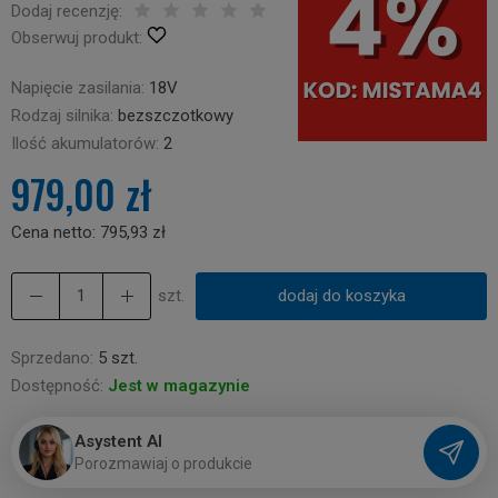
Dodaj recenzję:
Obserwuj produkt:
Napięcie zasilania:
18V
Rodzaj silnika:
bezszczotkowy
Ilość akumulatorów:
2
979,00 zł
Cena netto:
795,93 zł
szt.
dodaj do koszyka
Sprzedano:
5 szt.
Dostępność:
Jest w magazynie
Asystent AI
P
o
r
o
z
m
a
w
i
a
j
o
p
r
o
d
u
k
c
i
e