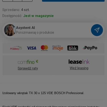
Sprzedano:
4 szt.
Dostępność:
Jest w magazynie
Asystent AI
P
o
r
o
z
m
a
w
i
a
j
o
p
r
o
d
u
k
c
i
e
Weź leasing
Sprawdź raty
Izolowany wkrętak TX 30 x 125 VDE BOSCH Professional.