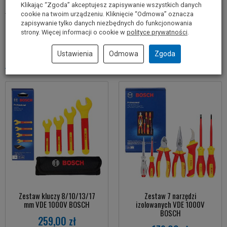
Klikając “Zgoda” akceptujesz zapisywanie wszystkich danych
Informacje o producencie
cookie na twoim urządzeniu. Kliknięcie “Odmowa” oznacza
zapisywanie tylko danych niezbędnych do funkcjonowania
strony. Więcej informacji o cookie w
polityce prywatności
.
Polecane produkty
Ustawienia
Odmowa
Zgoda
Zestaw kluczy 8/10/13/17
Zestaw 7 narzędzi
mm VDE 1000V BOSCH
izolowanych VDE 1000V
BOSCH
259,00 zł