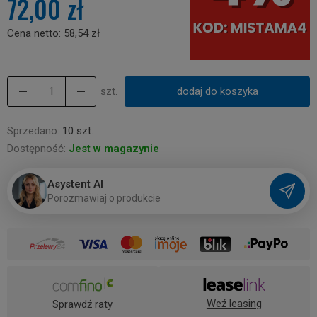
72,00 zł
Cena netto:
58,54 zł
szt.
dodaj do koszyka
Sprzedano:
10 szt.
Dostępność:
Jest w magazynie
Asystent AI
P
o
r
o
z
m
a
w
i
a
j
o
p
r
o
d
u
k
c
i
e
Weź leasing
Sprawdź raty