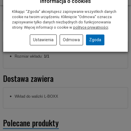
Informacja o cookies
piła szablasta
GSA 18 V-LI BOSCH
Klikając “Zgoda” akceptujesz zapisywanie wszystkich danych
cookie na twoim urządzeniu. Kliknięcie “Odmowa” oznacza
zapisywanie tylko danych niezbędnych do funkcjonowania
strony. Więcej informacji o cookie w
polityce prywatności
.
Parametry techniczne
Ustawienia
Odmowa
Zgoda
Wkład do walizki:
L-BOXX 238
Rozmiar wkładu:
1/1
Dostawa zawiera
Wkład do walizki L-BOXX
Polecane produkty