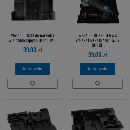
Wkład L-BOXX do narzędzi
WKŁAD L-BOXX DO GWS
wielofunkcyjnych GOP 18V ...
7/8/9/11/12/13/14/15/17
BOSCH
39,00 zł
39,00 zł
Do koszyka
Do koszyka