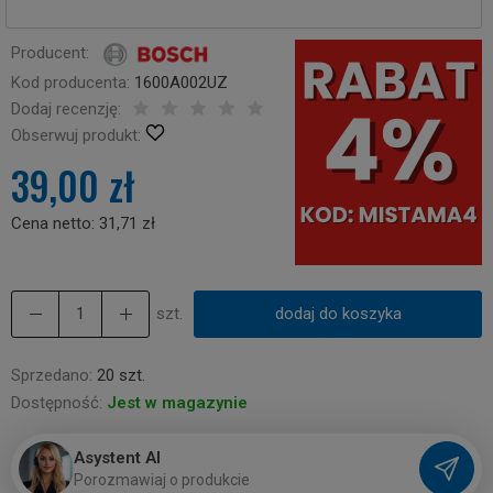
Producent:
Kod producenta:
1600A002UZ
Dodaj recenzję:
Obserwuj produkt:
39,00 zł
Cena netto:
31,71 zł
szt.
dodaj do koszyka
Sprzedano:
20 szt.
Dostępność:
Jest w magazynie
Asystent AI
P
o
r
o
z
m
a
w
i
a
j
o
p
r
o
d
u
k
c
i
e