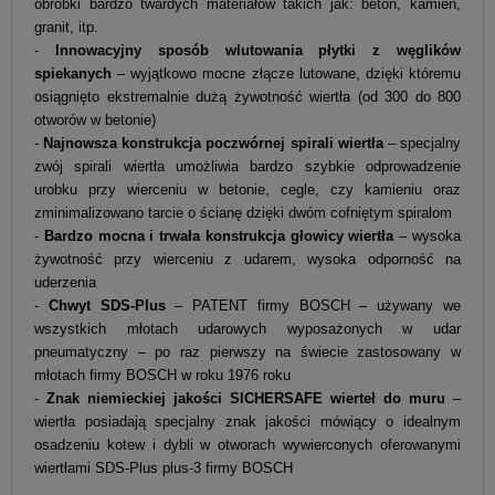
obróbki bardzo twardych materiałów takich jak: beton, kamień,
granit, itp.
-
Innowacyjny sposób wlutowania płytki z węglików
spiekanych
– wyjątkowo mocne złącze lutowane, dzięki któremu
osiągnięto ekstremalnie dużą żywotność wiertła (od 300 do 800
otworów w betonie)
-
Najnowsza konstrukcja poczwórnej spirali wiertła
– specjalny
zwój spirali wiertła umożliwia bardzo szybkie odprowadzenie
urobku przy wierceniu w betonie, cegle, czy kamieniu oraz
zminimalizowano tarcie o ścianę dzięki dwóm cofniętym spiralom
-
Bardzo mocna i trwała konstrukcja głowicy wiertła
– wysoka
żywotność przy wierceniu z udarem, wysoka odporność na
uderzenia
-
Chwyt SDS-Plus
– PATENT firmy BOSCH – używany we
wszystkich młotach udarowych wyposażonych w udar
pneumatyczny – po raz pierwszy na świecie zastosowany w
młotach firmy BOSCH w roku 1976 roku
-
Znak niemieckiej jakości SICHERSAFE wierteł do muru
–
wiertła posiadają specjalny znak jakości mówiący o idealnym
osadzeniu kotew i dybli w otworach wywierconych oferowanymi
wiertłami SDS-Plus plus-3 firmy BOSCH