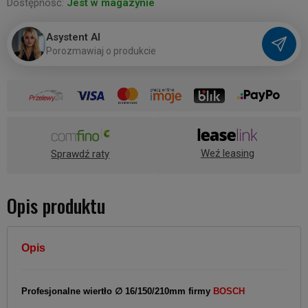
Dostępność:
Jest w magazynie
Asystent AI
P
o
r
o
z
m
a
w
i
a
j
o
p
r
o
d
u
k
c
i
e
Weź leasing
Sprawdź raty
Opis produktu
Opis
Profesjonalne wiertło ∅ 16/150/210mm firmy
BOSCH