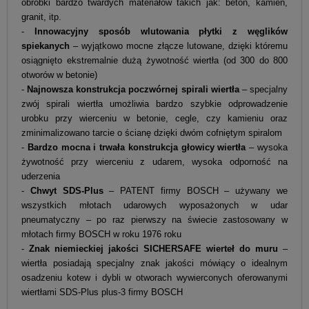
obróbki bardzo twardych materiałów takich jak: beton, kamień,
granit, itp.
-
Innowacyjny sposób wlutowania płytki z węglików
spiekanych
– wyjątkowo mocne złącze lutowane, dzięki któremu
osiągnięto ekstremalnie dużą żywotność wiertła (od 300 do 800
otworów w betonie)
-
Najnowsza konstrukcja poczwórnej spirali wiertła
– specjalny
zwój spirali wiertła umożliwia bardzo szybkie odprowadzenie
urobku przy wierceniu w betonie, cegle, czy kamieniu oraz
zminimalizowano tarcie o ścianę dzięki dwóm cofniętym spiralom
-
Bardzo mocna i trwała konstrukcja głowicy wiertła
– wysoka
żywotność przy wierceniu z udarem, wysoka odporność na
uderzenia
-
Chwyt SDS-Plus
– PATENT firmy BOSCH – używany we
wszystkich młotach udarowych wyposażonych w udar
pneumatyczny – po raz pierwszy na świecie zastosowany w
młotach firmy BOSCH w roku 1976 roku
-
Znak niemieckiej jakości SICHERSAFE wierteł do muru
–
wiertła posiadają specjalny znak jakości mówiący o idealnym
osadzeniu kotew i dybli w otworach wywierconych oferowanymi
wiertłami SDS-Plus plus-3 firmy BOSCH