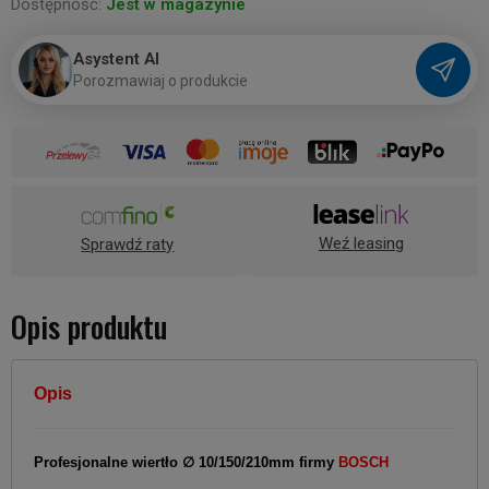
Dostępność:
Jest w magazynie
Asystent AI
P
o
r
o
z
m
a
w
i
a
j
o
p
r
o
d
u
k
c
i
e
Weź leasing
Sprawdź raty
Opis produktu
Opis
Profesjonalne wiertło ∅ 10/150/210mm firmy
BOSCH