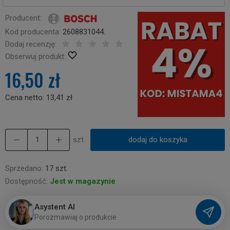
Producent:
Kod producenta:
2608831044.
Dodaj recenzję:
Obserwuj produkt:
16,50 zł
Cena netto:
13,41 zł
szt.
dodaj do koszyka
Sprzedano:
17 szt.
Dostępność:
Jest w magazynie
Asystent AI
P
o
r
o
z
m
a
w
i
a
j
o
p
r
o
d
u
k
c
i
e