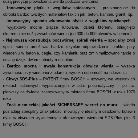
dużą precyzję prowadzenia wiertła podczas wiercenia
-
Innowacyjne płytki z węglików spiekanych
– przeznaczone do
obróbki bardzo twardych materiałów takich jak: beton, kamień, granit, itp.
-
Innowacyjny sposób wlutowania płytki z węglików spiekanych
–
wyjątkowo mocne złącze lutowane, dzięki któremu osiągnięto
ekstremalnie dużą żywotność wiertła (od 300 do 800 otworów w betonie)
-
Najnowsza konstrukcja poczwórnej spirali wiertła
– specjalny zwój
spirali wiertła umożliwia bardzo szybkie odprowadzenie urobku przy
wierceniu w betonie, cegle, czy kamieniu oraz zminimalizowano tarcie o
ścianę dzięki dwóm cofniętym spiralom
-
Bardzo mocna i trwała konstrukcja głowicy wiertła
– wysoka
żywotność przy wierceniu z udarem, wysoka odporność na uderzenia
-
Chwyt SDS-Plus
– PATENT firmy BOSCH – używany we wszystkich
młotach udarowych wyposażonych w udar pneumatyczny – po raz
pierwszy na świecie zastosowany w młotach firmy BOSCH w roku 1976
roku
-
Znak niemieckiej jakości SICHERSAFE wierteł do muru
– wiertła
posiadają specjalny znak jakości mówiący o idealnym osadzeniu kotew i
dybli w otworach wywierconych oferowanymi wiertłami SDS-Plus plus-3
firmy BOSCH