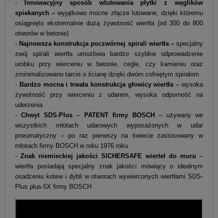
-
Innowacyjny sposób wlutowania płytki z węglików
spiekanych –
wyjątkowo mocne złącze lutowane, dzięki któremu
osiągnięto ekstremalnie dużą żywotność wiertła (od 300 do 800
otworów w betonie)
-
Najnowsza konstrukcja poczwórnej spirali wiertła –
specjalny
zwój spirali wiertła umożliwia bardzo szybkie odprowadzenie
urobku przy wierceniu w betonie, cegle, czy kamieniu oraz
zminimalizowano tarcie o ścianę dzięki dwóm cofniętym spiralom
-
Bardzo mocna i trwała konstrukcja głowicy wiertła
– wysoka
żywotność przy wierceniu z udarem, wysoka odporność na
uderzenia
-
Chwyt SDS-Plus
–
PATENT firmy BOSCH
– używany we
wszystkich młotach udarowych wyposażonych w udar
pneumatyczny – po raz pierwszy na świecie zastosowany w
młotach firmy BOSCH w roku 1976 roku
-
Znak niemieckiej jakości SICHERSAFE wierteł do muru
–
wiertła posiadają specjalny znak jakości mówiący o idealnym
osadzeniu kotew i dybli w otworach wywierconych wiertłami SDS-
Plus plus-5X firmy BOSCH