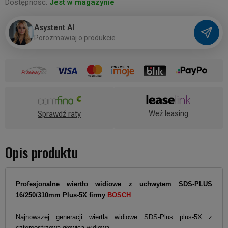
Dostępność:
Jest w magazynie
Asystent AI
P
o
r
o
z
m
a
w
i
a
j
o
p
r
o
d
u
k
c
i
e
Weź leasing
Sprawdź raty
Opis produktu
Profesjonalne wiertło widiowe z uchwytem SDS-PLUS
16/250/310mm Plus-5X
firmy
BOSCH
Najnowszej generacji wiertła widiowe SDS-Plus plus-5X z
czteroostrzową głowicą widiową.