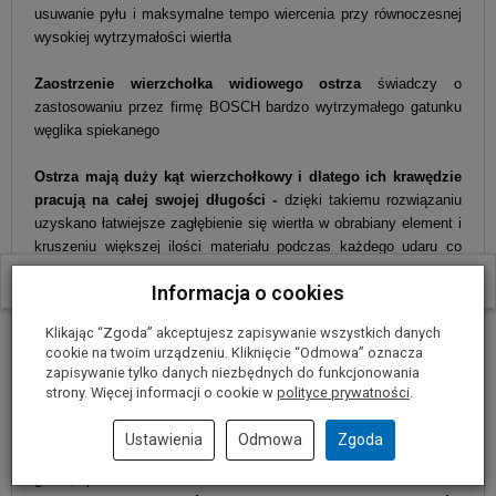
usuwanie pyłu i maksymalne tempo wiercenia przy równoczesnej
wysokiej wytrzymałości wiertła
Zaostrzenie wierzchołka widiowego ostrza
świadczy o
zastosowaniu przez firmę BOSCH bardzo wytrzymałego gatunku
węglika spiekanego
Ostrza mają duży kąt wierzchołkowy i dlatego ich krawędzie
pracują na całej swojej długości -
dzięki takiemu rozwiązaniu
uzyskano łatwiejsze zagłębienie się wiertła w obrabiany element i
kruszeniu większej ilości materiału podczas każdego udaru co
przełożyło się na uzyskanie bardzo dużej wydajności wiercenia.
W ostatnich 30 dniach produktem interesuje się
10
osób.
Informacja o cookies
Wiertło zostało wykonane w oparciu o najnowsze technologie
Klikając “Zgoda” akceptujesz zapisywanie wszystkich danych
firmy BOSCH:
cookie na twoim urządzeniu. Kliknięcie “Odmowa” oznacza
-
Innowacyjny kształt głowicy wiertła –
dzięki któremu
zapisywanie tylko danych niezbędnych do funkcjonowania
uzyskano bardzo precyzyjne nawiercenie otworu oraz bardzo dużą
strony. Więcej informacji o cookie w
polityce prywatności
.
precyzję prowadzenia wiertła podczas wiercenia
-
Innowacyjne płytki z węglików spiekanych –
przeznaczone do
Ustawienia
Odmowa
Zgoda
obróbki bardzo twardych materiałów takich jak: beton, kamień,
granit, itp.