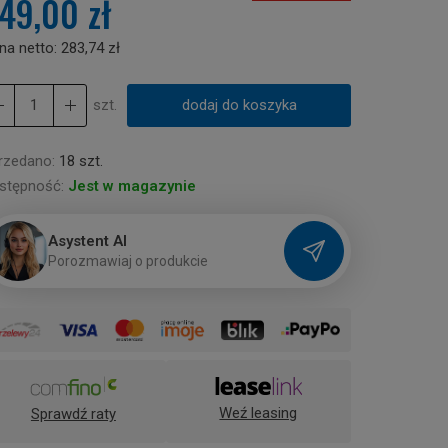
49,00 zł
na netto:
283,74 zł
szt.
dodaj do koszyka
rzedano:
18 szt.
stępność:
Jest w magazynie
Asystent AI
P
o
r
o
z
m
a
w
i
a
j
o
p
r
o
d
u
k
c
i
e
Weź leasing
Sprawdź raty