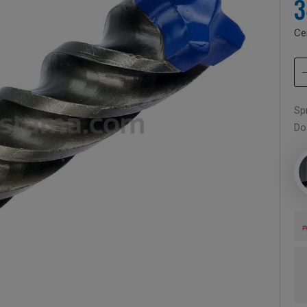
3
Ce
Sp
Do