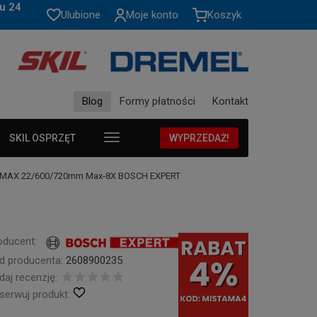
u 24
Ulubione
Moje konto
Koszyk
Blog
Formy płatności
Kontakt
SKIL OSPRZĘT
WYPRZEDAŻ!
S-MAX 22/600/720mm Max-8X BOSCH EXPERT
oducent:
d producenta:
2608900235
daj recenzję:
serwuj produkt: