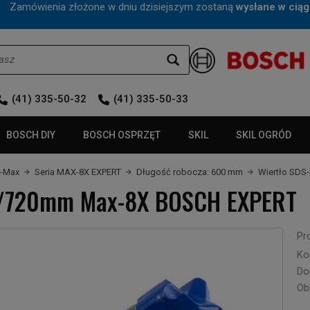
mówienia złożone w dniu dzisiejszym zostaną
wysłane w ciąg
(41) 335-50-32
(41) 335-50-33
BOSCH DIY
BOSCH OSPRZĘT
SKIL
SKIL OGRÓD
S-Max
Seria MAX-8X EXPERT
Długość robocza: 600 mm
Wiertło SD
0/720mm Max-8X BOSCH EXPERT
Pr
Ko
Do
Ob