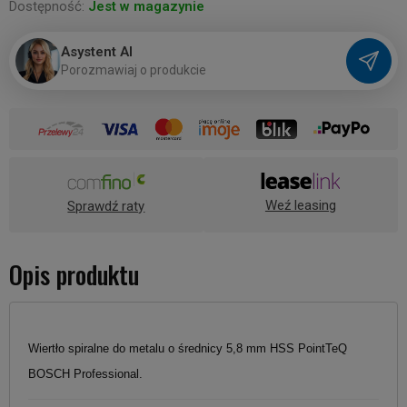
Dostępność:
Jest w magazynie
Asystent AI
P
o
r
o
z
m
a
w
i
a
j
o
p
r
o
d
u
k
c
i
e
Weź leasing
Sprawdź raty
Opis produktu
Wiertło spiralne do metalu o średnicy 5,8 mm HSS PointTeQ
BOSCH Professional.