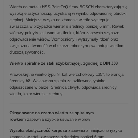
Wiertła do metalu HSS-PointTeQ firmy BOSCH charakteryzują się
wysoką elastycznością, uzyskaną w wyniku odpowiedniej obróbki
cieplnej. Mniejsze ryzyko na złamanie wiertła występuje
zwłaszcza w przypadku wierteł o średnicy poniżej 6 mm. Rowek
wiórowy pokryty jest warstwą tlenku, która zapewnia szybsze
odprowadzenie wiórów. Wzmocniony i wytrzymały rdzeń oraz
zwiększona twardość w obszarze roboczym gwarantuje wiertłom
dłuższą żywotność.
Wiertło spiralne ze stali szybkotnącej, zgodnej z DIN 338
Prawoskrętne wiertło typu N, kąt wierzchołkowy 135°, tolerancja
średnicy h8. Walcowana spirala ze szlifowaną łysinką,
odpuszczane w parze. Średnica chwytu odpowiada średnicy
wiertła, kolor wiertła – srebrny.
Oksydowane na czarno
wiertło ze spiralnym
rowkiem
zapewnia szybkie usuwanie wiórów
Wysoka elastyczność korpusu
zapewnia zmniejszone ryzyko
złamania wierteł, zwłaszcza o średnicy poniżej 6 mm