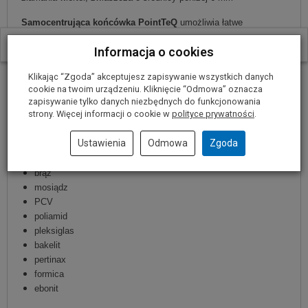
Samocentrująca końcówka PointTeQ
umożliwia łatwe
rozpoczęcie wiercenia
W ostatnich 30 dniach produktem interesują się
4
osoby.
Informacja o cookies
Zastosowanie w obróbce:
Klikając “Zgoda” akceptujesz zapisywanie wszystkich danych
niestopowej stali konstrukcyjnej
cookie na twoim urządzeniu. Kliknięcie “Odmowa” oznacza
blachy stalowe
zapisywanie tylko danych niezbędnych do funkcjonowania
strony. Więcej informacji o cookie w
polityce prywatności
.
niestopowej stali narzędziowej
żeliwo
Ustawienia
Odmowa
Zgoda
staliwo
żeliwo ciągliwe
brąz
mosiądz
PCV
poliamid
pleksiglas
bakelit
pertinax
formica
ebonit