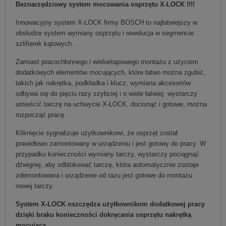
Beznarzędziowy system mocowania osprzętu X-LOCK !!!!
Innowacyjny system X-LOCK firmy BOSCH to najłatwiejszy w
obsłudze system wymiany osprzętu i rewolucja w segmencie
szlifierek kątowych.
Zamiast pracochłonnego i wieloetapowego montażu z użyciem
dodatkowych elementów mocujących, które łatwo można zgubić,
takich jak nakrętka, podkładka i klucz, wymiana akcesoriów
odbywa się do pięciu razy szybciej i o wiele łatwiej: wystarczy
umieścić tarczę na uchwycie X-LOCK, docisnąć i gotowe, można
rozpocząć pracę.
Kliknięcie sygnalizuje użytkownikowi, że osprzęt został
prawidłowo zamontowany w urządzeniu i jest gotowy do pracy. W
przypadku konieczności wymiany tarczy, wystarczy pociągnąć
dźwignię, aby odblokować tarczę, która automatycznie zostaje
zdemontowana i urządzenie od razu jest gotowe do montażu
nowej tarczy.
System X-LOCK oszczędza użytkownikom dodatkowej pracy
dzięki braku konieczności dokręcania osprzętu nakrętką
mocującą.