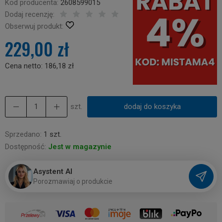
Kod producenta:
2608599015
Dodaj recenzję:
Obserwuj produkt:
229,00 zł
Cena netto:
186,18 zł
szt.
dodaj do koszyka
Sprzedano:
1 szt.
Dostępność:
Jest w magazynie
Asystent AI
P
o
r
o
z
m
a
w
i
a
j
o
p
r
o
d
u
k
c
i
e