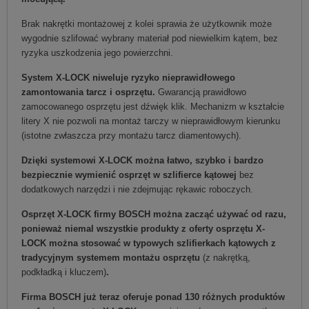
Brak nakrętki montażowej z kolei sprawia że użytkownik może
wygodnie szlifować wybrany materiał pod niewielkim kątem, bez
ryzyka uszkodzenia jego powierzchni.
System X-LOCK niweluje ryzyko nieprawidłowego
zamontowania tarcz i osprzętu.
Gwarancją prawidłowo
zamocowanego osprzętu jest dźwięk klik. Mechanizm w kształcie
litery X nie pozwoli na montaż tarczy w nieprawidłowym kierunku
(istotne zwłaszcza przy montażu tarcz diamentowych).
Dzięki systemowi X-LOCK można łatwo, szybko i bardzo
bezpiecznie wymienić osprzęt w szlifierce kątowej
bez
dodatkowych narzędzi i nie zdejmując rękawic roboczych.
Osprzęt X-LOCK firmy BOSCH można zacząć używać od razu,
ponieważ niemal wszystkie produkty z oferty osprzętu X-
LOCK można stosować w typowych szlifierkach kątowych z
tradycyjnym systemem montażu osprzętu
(z nakrętką,
podkładką i kluczem)
.
Firma BOSCH już teraz oferuje ponad 130 różnych produktów