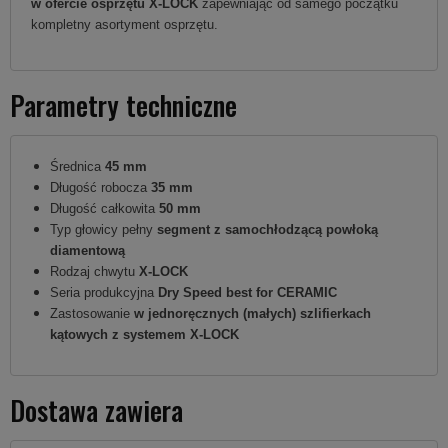
w ofercie osprzętu X-LOCK
zapewniając od samego początku
kompletny asortyment osprzętu.
Parametry techniczne
Średnica
45
mm
Długość robocza
35 mm
Długość całkowita
50 mm
Typ głowicy pełny
segment z
samochłodzącą
powłoką
diamentową
Rodzaj chwytu
X-LOCK
Seria produkcyjna
Dry Speed best for CERAMIC
Zastosowanie
w jednoręcznych (małych) szlifierkach
kątowych z systemem X-LOCK
Dostawa zawiera