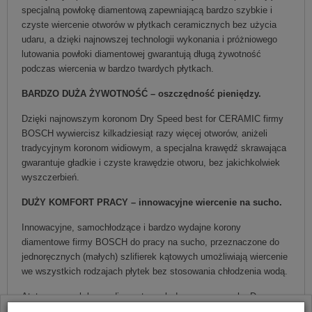
specjalną powłokę diamentową zapewniającą bardzo szybkie i
czyste wiercenie otworów w płytkach ceramicznych bez użycia
udaru, a dzięki najnowszej technologii wykonania i próżniowego
lutowania powłoki diamentowej gwarantują długą żywotność
podczas wiercenia w bardzo twardych płytkach.
BARDZO DUŻA ŻYWOTNOŚĆ – oszczędność pieniędzy.
Dzięki najnowszym koronom Dry Speed best for CERAMIC firmy
BOSCH wywiercisz kilkadziesiąt razy więcej otworów, aniżeli
tradycyjnym koronom widiowym, a specjalna krawędź skrawająca
gwarantuje gładkie i czyste krawędzie otworu, bez jakichkolwiek
wyszczerbień.
DUŻY KOMFORT PRACY – innowacyjne wiercenie na sucho.
Innowacyjne, samochłodzące i bardzo wydajne korony
diamentowe firmy BOSCH do pracy na sucho, przeznaczone do
jednoręcznych (małych) szlifierek kątowych umożliwiają wiercenie
we wszystkich rodzajach płytek bez stosowania chłodzenia wodą.
Atutem nowych koron diamentowych do pracy na sucho Dry
Speed jest ich łatwa obsługa oraz długa żywotność pomimo braku